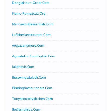
Donglaishun-Order.com
Fiamc-Rome2022.org
Mariceworldessentials.com
Lafisheriarestaurant.com
915jazzandmore.com
Aguadulce-Countryfair.com
Jakehovis.com
Bosswingsduluth.com
Birminghamautocare.com
Tonyscountrykitchen.com
Jbellasnailspa.com