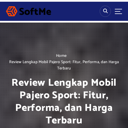
S
k
i
p
t
o
c
o
n
Home
t
Review Lengkap Mobil Pajero Sport: Fitur, Performa, dan Harga
e
Terbaru
n
Review Lengkap Mobil
t
Pajero Sport: Fitur,
Performa, dan Harga
Terbaru