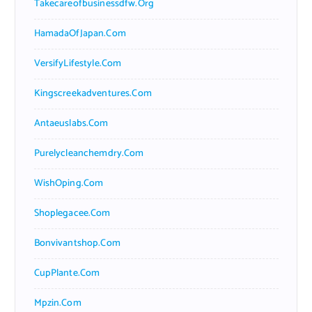
Takecareofbusinessdfw.org
HamadaOfJapan.com
VersifyLifestyle.com
Kingscreekadventures.com
Antaeuslabs.com
Purelycleanchemdry.com
WishOping.com
Shoplegacee.com
Bonvivantshop.com
CupPlante.com
Mpzin.com