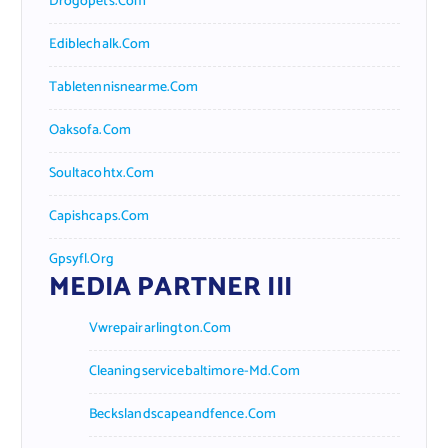
Drogopets.com
Ediblechalk.com
Tabletennisnearme.com
Oaksofa.com
Soultacohtx.com
Capishcaps.com
Gpsyfl.org
MEDIA PARTNER III
Vwrepairarlington.com
Cleaningservicebaltimore-Md.com
Beckslandscapeandfence.com