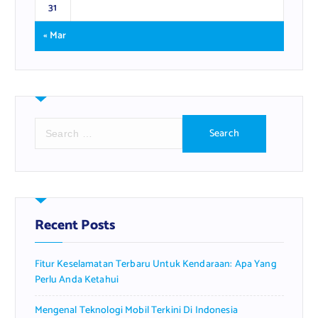
31
« Mar
S
e
a
r
c
h
f
Recent Posts
o
r
Fitur Keselamatan Terbaru Untuk Kendaraan: Apa Yang
:
Perlu Anda Ketahui
Mengenal Teknologi Mobil Terkini Di Indonesia