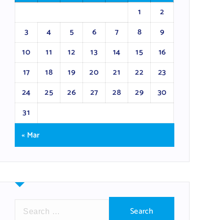
1
2
3
4
5
6
7
8
9
10
11
12
13
14
15
16
17
18
19
20
21
22
23
24
25
26
27
28
29
30
31
« Mar
S
e