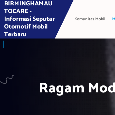
BIRMINGHAMAU
S
k
TOCARE -
i
Informasi Seputar
Komunitas Mobil
M
p
Otomotif Mobil
t
Terbaru
o
c
o
n
t
e
n
t
Ragam Modif