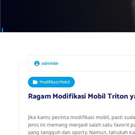
adminbir
Modifikasi Mobil
Ragam Modifikasi Mobil Triton y
Jika kamu pecinta modifikasi mobil, pasti suda
jenis ini memang menjadi salah satu favorit 
yang tangguh dan sporty. Namun, tahukah ka