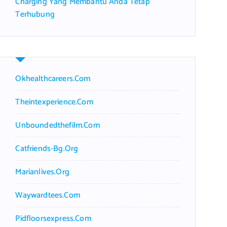
Charging Yang Membantu Anda Tetap
Terhubung
Okhealthcareers.com
Theintexperience.com
Unboundedthefilm.com
Catfriends-Bg.org
Marianlives.org
Waywardtees.com
Pidfloorsexpress.com