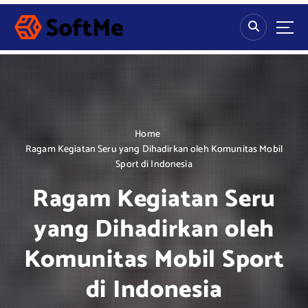
S
k
i
p
t
o
c
o
n
Home
t
Ragam Kegiatan Seru yang Dihadirkan oleh Komunitas Mobil
e
Sport di Indonesia
n
Ragam Kegiatan Seru
t
yang Dihadirkan oleh
Komunitas Mobil Sport
di Indonesia