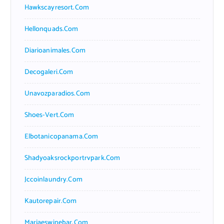
Hawkscayresort.com
Hellonquads.com
Diarioanimales.com
Decogaleri.com
Unavozparadios.com
Shoes-Vert.com
Elbotanicopanama.com
Shadyoaksrockportrvpark.com
Jccoinlaundry.com
Kautorepair.com
Marjaeswinebar.com