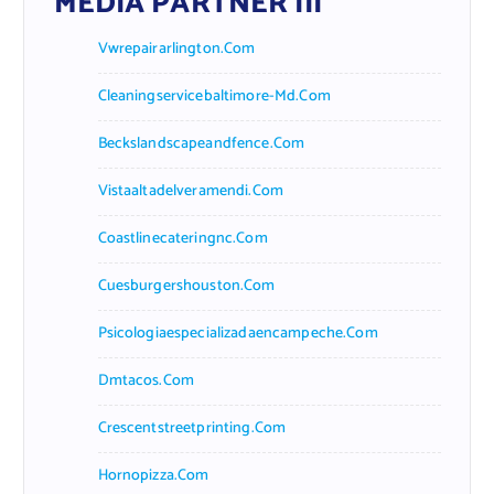
MEDIA PARTNER III
Vwrepairarlington.com
Cleaningservicebaltimore-Md.com
Beckslandscapeandfence.com
Vistaaltadelveramendi.com
Coastlinecateringnc.com
Cuesburgershouston.com
Psicologiaespecializadaencampeche.com
Dmtacos.com
Crescentstreetprinting.com
Hornopizza.com