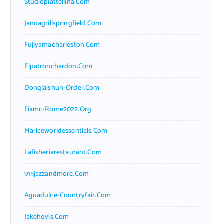
Studiopiattellina.com
Jannagrillspringfield.com
Fujiyamacharleston.com
Elpatronchardon.com
Donglaishun-Order.com
Fiamc-Rome2022.org
Mariceworldessentials.com
Lafisheriarestaurant.com
915jazzandmore.com
Aguadulce-Countryfair.com
Jakehovis.com