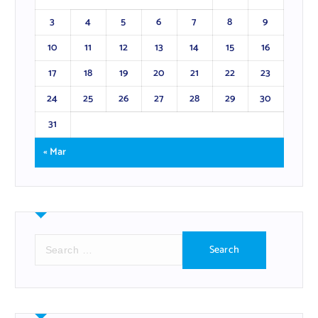
3
4
5
6
7
8
9
10
11
12
13
14
15
16
17
18
19
20
21
22
23
24
25
26
27
28
29
30
31
« Mar
S
e
a
r
c