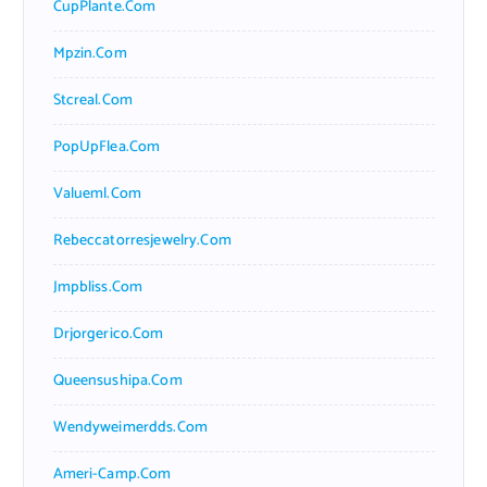
CupPlante.com
Mpzin.com
Stcreal.com
PopUpFlea.com
Valueml.com
Rebeccatorresjewelry.com
Jmpbliss.com
Drjorgerico.com
Queensushipa.com
Wendyweimerdds.com
Ameri-Camp.com