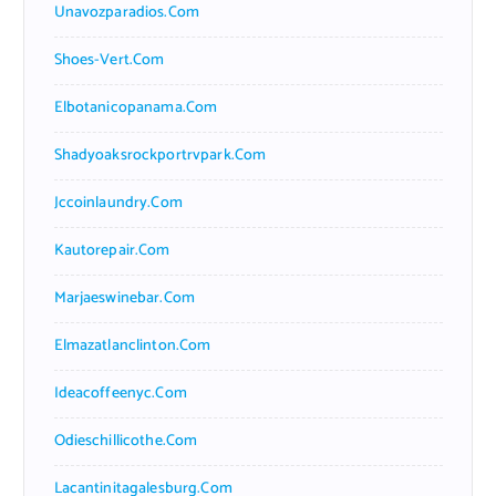
Unavozparadios.com
Shoes-Vert.com
Elbotanicopanama.com
Shadyoaksrockportrvpark.com
Jccoinlaundry.com
Kautorepair.com
Marjaeswinebar.com
Elmazatlanclinton.com
Ideacoffeenyc.com
Odieschillicothe.com
Lacantinitagalesburg.com