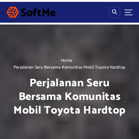
S
k
i
p
t
o
c
o
n
Home
t
Perjalanan Seru Bersama Komunitas Mobil Toyota Hardtop
e
Perjalanan Seru
n
t
Bersama Komunitas
Mobil Toyota Hardtop