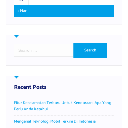
« Mar
S
e
a
r
c
h
f
Recent Posts
o
r
Fitur Keselamatan Terbaru Untuk Kendaraan: Apa Yang
:
Perlu Anda Ketahui
Mengenal Teknologi Mobil Terkini Di Indonesia