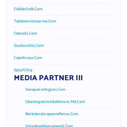
Ediblechalk.com
Tabletennisnearme.com
Oaksofa.com
Soultacohtx.com
Capishcaps.com
Gpsyfl.org
MEDIA PARTNER III
Vwrepairarlington.com
Cleaningservicebaltimore-Md.com
Beckslandscapeandfence.com
Vistaaltadelveramendi.com