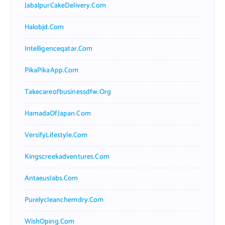
JabalpurCakeDelivery.com
Halobjd.com
Intelligenceqatar.com
PikaPikaApp.com
Takecareofbusinessdfw.org
HamadaOfJapan.com
VersifyLifestyle.com
Kingscreekadventures.com
Antaeuslabs.com
Purelycleanchemdry.com
WishOping.com