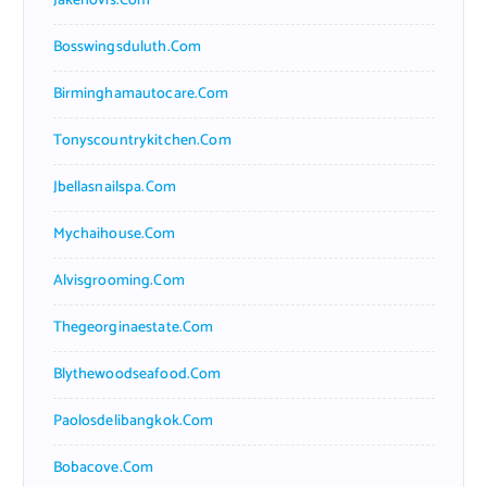
Jakehovis.com
Bosswingsduluth.com
Birminghamautocare.com
Tonyscountrykitchen.com
Jbellasnailspa.com
Mychaihouse.com
Alvisgrooming.com
Thegeorginaestate.com
Blythewoodseafood.com
Paolosdelibangkok.com
Bobacove.com