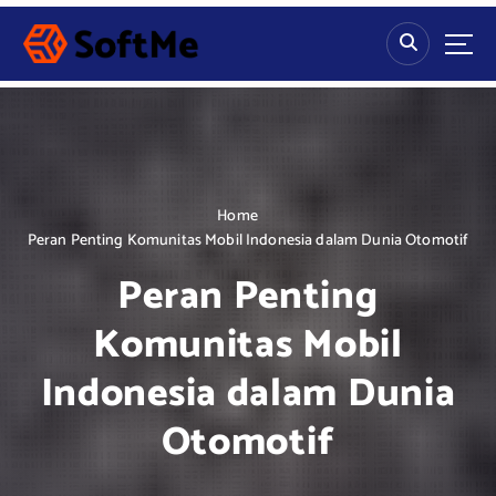
S
k
i
p
t
o
c
o
n
Home
t
Peran Penting Komunitas Mobil Indonesia dalam Dunia Otomotif
e
Peran Penting
n
t
Komunitas Mobil
Indonesia dalam Dunia
Otomotif