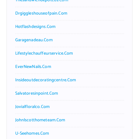
Thesandwichdepotcos.com
Drgiggleshouseofpain.com
Hotflashdesigns.com
Garagenadeau.com
Lifestylechauffeurservice.com
EverNewNails.com
Insideoutdecoratingcentre.com
Salvatoresinpoint.com
Jovialfloralco.com
Johnlscotthometeam.com
U-Seehomes.com