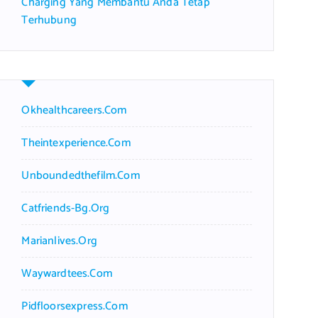
Charging Yang Membantu Anda Tetap
Terhubung
Okhealthcareers.com
Theintexperience.com
Unboundedthefilm.com
Catfriends-Bg.org
Marianlives.org
Waywardtees.com
Pidfloorsexpress.com