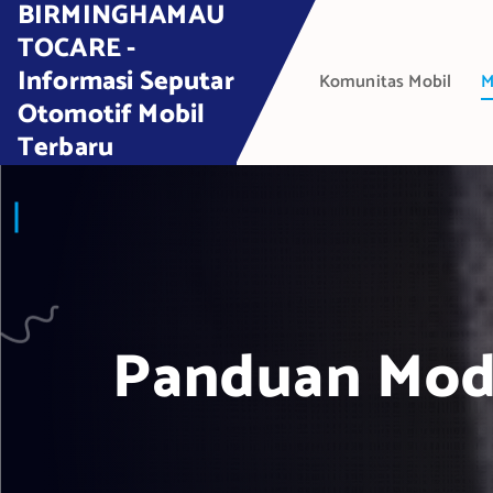
BIRMINGHAMAU
S
k
TOCARE -
i
Informasi Seputar
Komunitas Mobil
M
p
Otomotif Mobil
t
Terbaru
o
c
o
n
t
e
n
t
Panduan Modi