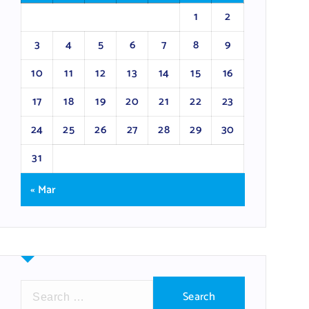
1
2
3
4
5
6
7
8
9
10
11
12
13
14
15
16
17
18
19
20
21
22
23
24
25
26
27
28
29
30
31
« Mar
S
e