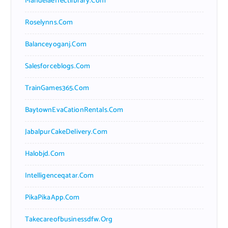
Mandelaeffectlibrary.com
Roselynns.com
Balanceyoganj.com
Salesforceblogs.com
TrainGames365.com
BaytownEvaCationRentals.com
JabalpurCakeDelivery.com
Halobjd.com
Intelligenceqatar.com
PikaPikaApp.com
Takecareofbusinessdfw.org