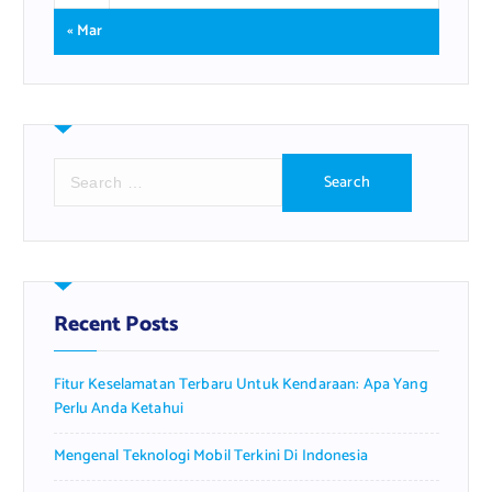
« Mar
S
e
a
r
c
h
f
Recent Posts
o
r
Fitur Keselamatan Terbaru Untuk Kendaraan: Apa Yang
:
Perlu Anda Ketahui
Mengenal Teknologi Mobil Terkini Di Indonesia