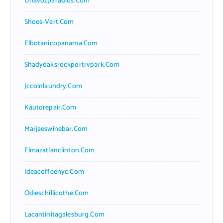
Unavozparadios.com
Shoes-Vert.com
Elbotanicopanama.com
Shadyoaksrockportrvpark.com
Jccoinlaundry.com
Kautorepair.com
Marjaeswinebar.com
Elmazatlanclinton.com
Ideacoffeenyc.com
Odieschillicothe.com
Lacantinitagalesburg.com