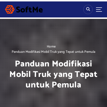
S
k
i
p
t
o
c
o
n
Home
t
Panduan Modifikasi Mobil Truk yang Tepat untuk Pemula
e
Panduan Modifikasi
n
t
Mobil Truk yang Tepat
untuk Pemula