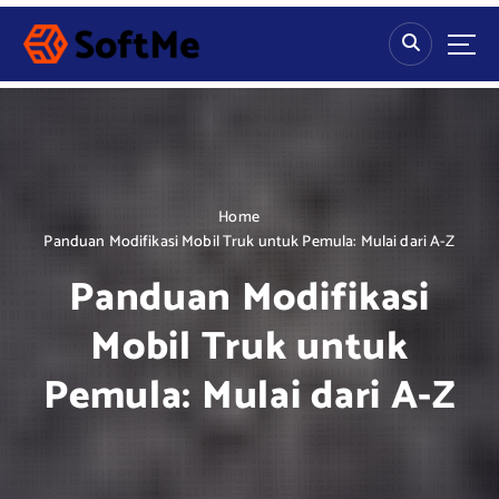
S
k
i
p
t
o
c
o
n
Home
t
Panduan Modifikasi Mobil Truk untuk Pemula: Mulai dari A-Z
e
Panduan Modifikasi
n
t
Mobil Truk untuk
Pemula: Mulai dari A-Z