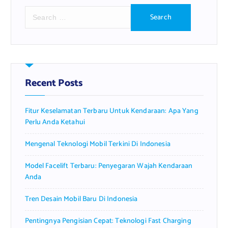
S
e
a
r
c
h
f
Recent Posts
o
r
Fitur Keselamatan Terbaru Untuk Kendaraan: Apa Yang
:
Perlu Anda Ketahui
Mengenal Teknologi Mobil Terkini Di Indonesia
Model Facelift Terbaru: Penyegaran Wajah Kendaraan
Anda
Tren Desain Mobil Baru Di Indonesia
Pentingnya Pengisian Cepat: Teknologi Fast Charging