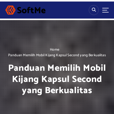
S
k
i
p
t
o
c
o
n
Home
t
Panduan Memilih Mobil Kijang Kapsul Second yang Berkualitas
e
Panduan Memilih Mobil
n
t
Kijang Kapsul Second
yang Berkualitas