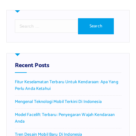
S
e
a
r
c
h
f
Recent Posts
o
r
Fitur Keselamatan Terbaru Untuk Kendaraan: Apa Yang
:
Perlu Anda Ketahui
Mengenal Teknologi Mobil Terkini Di Indonesia
Model Facelift Terbaru: Penyegaran Wajah Kendaraan
Anda
Tren Desain Mobil Baru Di Indonesia