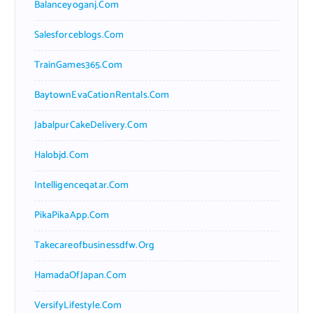
Balanceyoganj.com
Salesforceblogs.com
TrainGames365.com
BaytownEvaCationRentals.com
JabalpurCakeDelivery.com
Halobjd.com
Intelligenceqatar.com
PikaPikaApp.com
Takecareofbusinessdfw.org
HamadaOfJapan.com
VersifyLifestyle.com