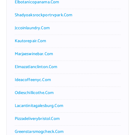
Elbotanicopanama.com
Shadyoaksrockportrvpark.com
Jccoinlaundry.com
Kautorepair.com
Marjaeswinebar.com
Elmazatlanclinton.com
Ideacoffeenyc.com
Odieschillicothe.com
Lacantinitagalesburg.com
Pizzadeliverybristol.com
Greenstarsmogcheck.com