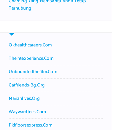
Charging Yang Membantu Anda Tetap
Terhubung
Okhealthcareers.com
Theintexperience.com
Unboundedthefilm.com
Catfriends-Bg.org
Marianlives.org
Waywardtees.com
Pidfloorsexpress.com