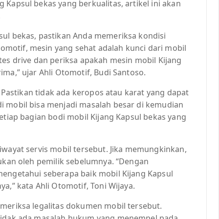
Kapsul bekas yang berkualitas, artikel ini akan
.
sul bekas, pastikan Anda memeriksa kondisi
motif, mesin yang sehat adalah kunci dari mobil
tes drive dan periksa apakah mesin mobil Kijang
ma,” ujar Ahli Otomotif, Budi Santoso.
l. Pastikan tidak ada keropos atau karat yang dapat
i mobil bisa menjadi masalah besar di kemudian
setiap bagian bodi mobil Kijang Kapsul bekas yang
iwayat servis mobil tersebut. Jika memungkinkan,
kukan oleh pemilik sebelumnya. “Dengan
mengetahui seberapa baik mobil Kijang Kapsul
a,” kata Ahli Otomotif, Toni Wijaya.
emeriksa legalitas dokumen mobil tersebut.
n tidak ada masalah hukum yang menempel pada