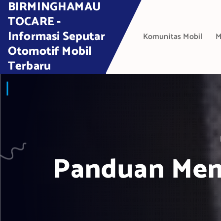
BIRMINGHAMAU
S
k
TOCARE -
i
Informasi Seputar
Komunitas Mobil
M
p
Otomotif Mobil
t
Terbaru
o
c
o
n
t
e
n
t
Panduan Memi