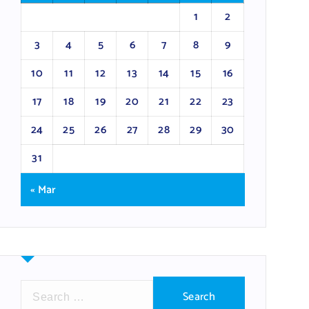
1
2
3
4
5
6
7
8
9
10
11
12
13
14
15
16
17
18
19
20
21
22
23
24
25
26
27
28
29
30
31
« Mar
S
e