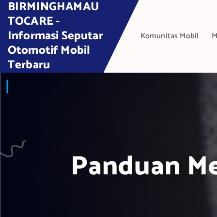
BIRMINGHAMAU
S
k
TOCARE -
i
Informasi Seputar
Komunitas Mobil
M
p
Otomotif Mobil
t
Terbaru
o
c
o
n
t
e
n
t
Panduan Me