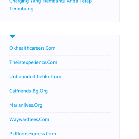
Charging Yang Membantu Anda Tetap
Terhubung
Okhealthcareers.com
Theintexperience.com
Unboundedthefilm.com
Catfriends-Bg.org
Marianlives.org
Waywardtees.com
Pidfloorsexpress.com