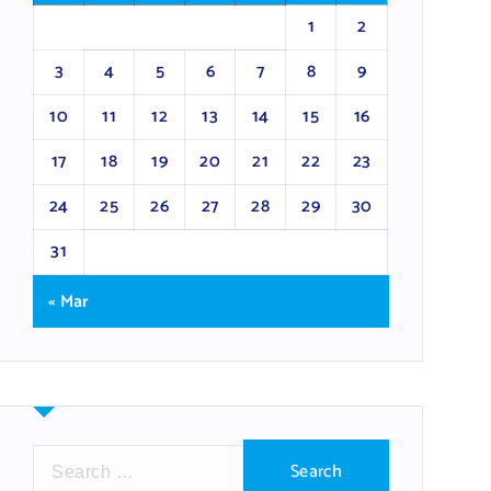
1
2
3
4
5
6
7
8
9
10
11
12
13
14
15
16
17
18
19
20
21
22
23
24
25
26
27
28
29
30
31
« Mar
S
e