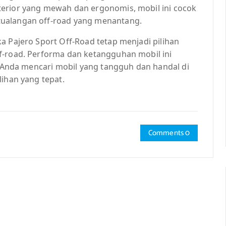
terior yang mewah dan ergonomis, mobil ini cocok
tualangan off-road yang menantang.
a Pajero Sport Off-Road tetap menjadi pilihan
f-road. Performa dan ketangguhan mobil ini
ka Anda mencari mobil yang tangguh dan handal di
lihan yang tepat.
Comments 0