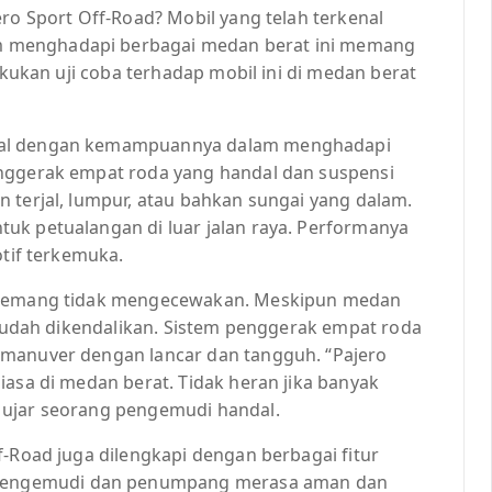
ero Sport Off-Road? Mobil yang telah terkenal
 menghadapi berbagai medan berat ini memang
lakukan uji coba terhadap mobil ini di medan berat
enal dengan kemampuannya dalam menghadapi
enggerak empat roda yang handal dan suspensi
 terjal, lumpur, atau bahkan sungai yang dalam.
uk petualangan di luar jalan raya. Performanya
otif terkemuka.
d memang tidak mengecewakan. Meskipun medan
n mudah dikendalikan. Sistem penggerak empat roda
rmanuver dengan lancar dan tangguh. “Pajero
iasa di medan berat. Tidak heran jika banyak
 ujar seorang pengemudi handal.
f-Road juga dilengkapi dengan berbagai fitur
engemudi dan penumpang merasa aman dan