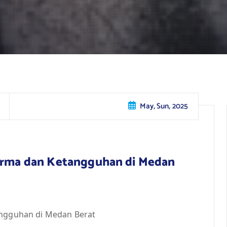
May, Sun, 2025
forma dan Ketangguhan di Medan
angguhan di Medan Berat