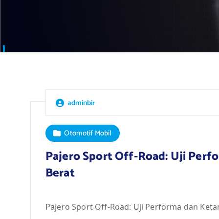
adminbir
Otomotif Mobil
Pajero Sport Off-Road: Uji Per
Berat
Pajero Sport Off-Road: Uji Performa dan Ket