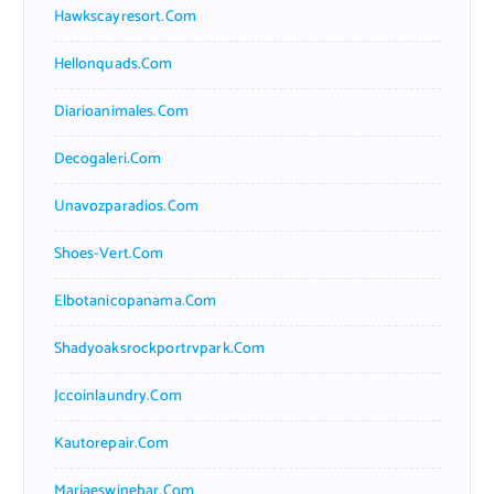
Hawkscayresort.com
Hellonquads.com
Diarioanimales.com
Decogaleri.com
Unavozparadios.com
Shoes-Vert.com
Elbotanicopanama.com
Shadyoaksrockportrvpark.com
Jccoinlaundry.com
Kautorepair.com
Marjaeswinebar.com