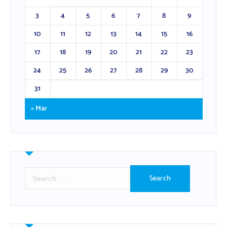
3
4
5
6
7
8
9
10
11
12
13
14
15
16
17
18
19
20
21
22
23
24
25
26
27
28
29
30
31
« Mar
S
e
a
r
c