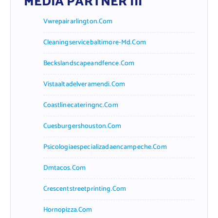
MEDIA PARTNER III
Vwrepairarlington.com
Cleaningservicebaltimore-Md.com
Beckslandscapeandfence.com
Vistaaltadelveramendi.com
Coastlinecateringnc.com
Cuesburgershouston.com
Psicologiaespecializadaencampeche.com
Dmtacos.com
Crescentstreetprinting.com
Hornopizza.com