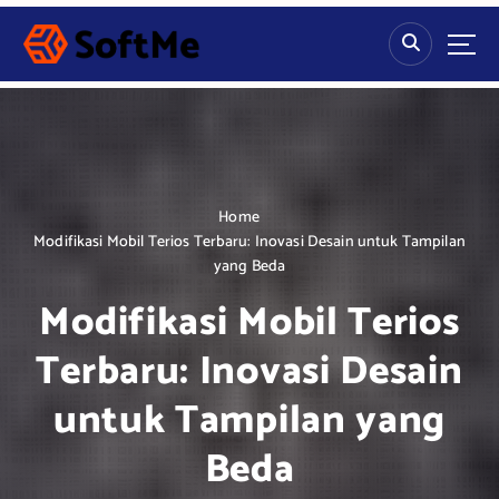
S
k
i
p
t
o
c
o
n
Home
t
Modifikasi Mobil Terios Terbaru: Inovasi Desain untuk Tampilan
e
yang Beda
n
Modifikasi Mobil Terios
t
Terbaru: Inovasi Desain
untuk Tampilan yang
Beda