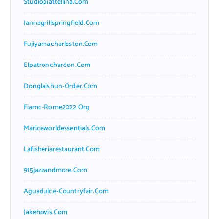
Studiopiattellina.com
Jannagrillspringfield.com
Fujiyamacharleston.com
Elpatronchardon.com
Donglaishun-Order.com
Fiamc-Rome2022.org
Mariceworldessentials.com
Lafisheriarestaurant.com
915jazzandmore.com
Aguadulce-Countryfair.com
Jakehovis.com