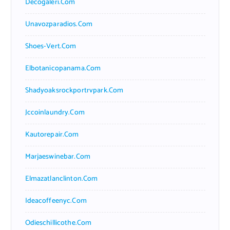
Decogaleri.com
Unavozparadios.com
Shoes-Vert.com
Elbotanicopanama.com
Shadyoaksrockportrvpark.com
Jccoinlaundry.com
Kautorepair.com
Marjaeswinebar.com
Elmazatlanclinton.com
Ideacoffeenyc.com
Odieschillicothe.com