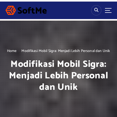
S
k
i
p
t
o
c
o
n
Home
Modifikasi Mobil Sigra: Menjadi Lebih Personal dan Unik
t
Modifikasi Mobil Sigra:
e
n
Menjadi Lebih Personal
t
dan Unik