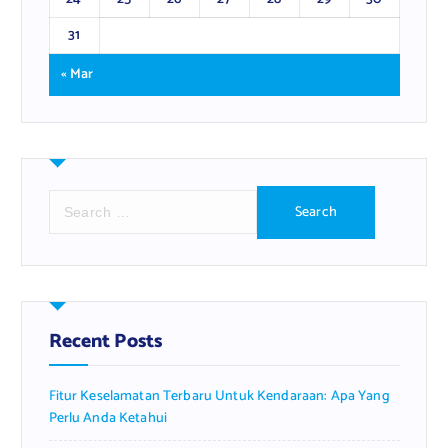
31
« Mar
S
e
a
r
c
h
f
Recent Posts
o
r
Fitur Keselamatan Terbaru Untuk Kendaraan: Apa Yang
:
Perlu Anda Ketahui