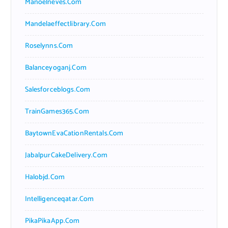
Manoelneves.com
Mandelaeffectlibrary.com
Roselynns.com
Balanceyoganj.com
Salesforceblogs.com
TrainGames365.com
BaytownEvaCationRentals.com
JabalpurCakeDelivery.com
Halobjd.com
Intelligenceqatar.com
PikaPikaApp.com