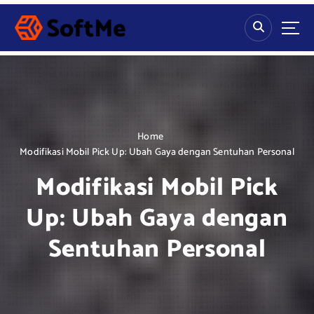
S
k
i
p
t
o
c
o
n
Home
t
Modifikasi Mobil Pick Up: Ubah Gaya dengan Sentuhan Personal
e
Modifikasi Mobil Pick
n
t
Up: Ubah Gaya dengan
Sentuhan Personal