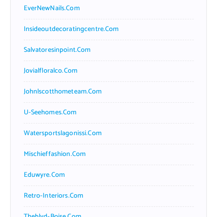
EverNewNails.com
Insideoutdecoratingcentre.com
Salvatoresinpoint.com
Jovialfloralco.com
Johnlscotthometeam.com
U-Seehomes.com
Watersportslagonissi.com
Mischieffashion.com
Eduwyre.com
Retro-Interiors.com
Theblvd-Boise.com