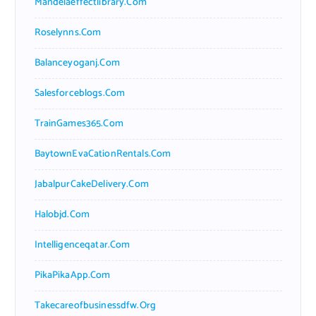
Mandelaeffectlibrary.com
Roselynns.com
Balanceyoganj.com
Salesforceblogs.com
TrainGames365.com
BaytownEvaCationRentals.com
JabalpurCakeDelivery.com
Halobjd.com
Intelligenceqatar.com
PikaPikaApp.com
Takecareofbusinessdfw.org