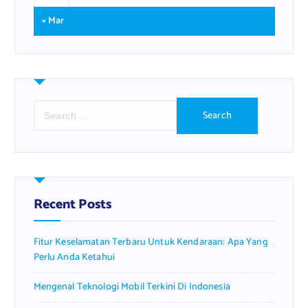
« Mar
S
e
a
r
c
h
f
Recent Posts
o
r
Fitur Keselamatan Terbaru Untuk Kendaraan: Apa Yang
:
Perlu Anda Ketahui
Mengenal Teknologi Mobil Terkini Di Indonesia