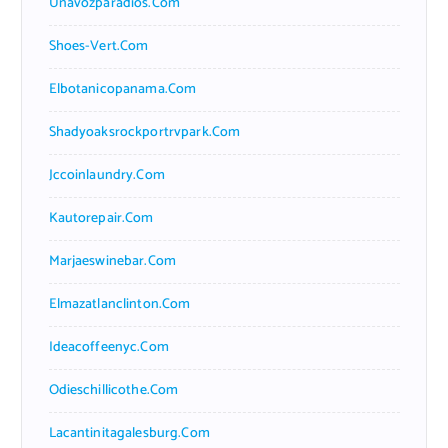
Unavozparadios.com
Shoes-Vert.com
Elbotanicopanama.com
Shadyoaksrockportrvpark.com
Jccoinlaundry.com
Kautorepair.com
Marjaeswinebar.com
Elmazatlanclinton.com
Ideacoffeenyc.com
Odieschillicothe.com
Lacantinitagalesburg.com