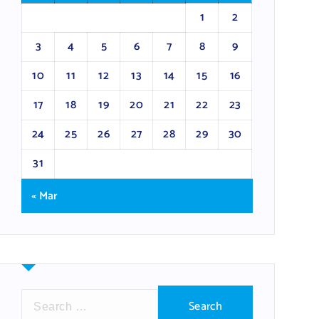
1
2
3
4
5
6
7
8
9
10
11
12
13
14
15
16
17
18
19
20
21
22
23
24
25
26
27
28
29
30
31
« Mar
S
e