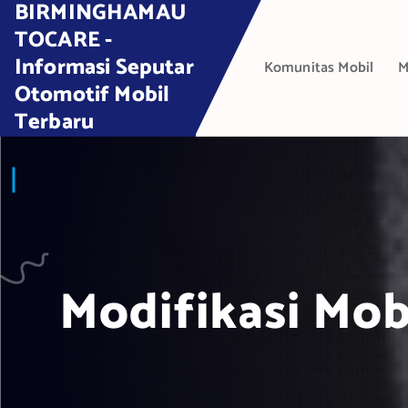
BIRMINGHAMAU
S
k
TOCARE -
i
Informasi Seputar
Komunitas Mobil
M
p
Otomotif Mobil
t
Terbaru
o
c
o
n
t
e
n
t
Modifikasi Mob