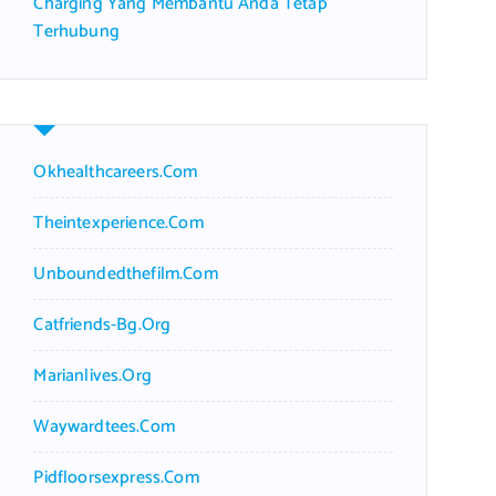
Charging Yang Membantu Anda Tetap
Terhubung
Okhealthcareers.com
Theintexperience.com
Unboundedthefilm.com
Catfriends-Bg.org
Marianlives.org
Waywardtees.com
Pidfloorsexpress.com