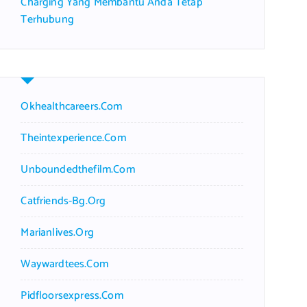
Charging Yang Membantu Anda Tetap
Terhubung
Okhealthcareers.com
Theintexperience.com
Unboundedthefilm.com
Catfriends-Bg.org
Marianlives.org
Waywardtees.com
Pidfloorsexpress.com