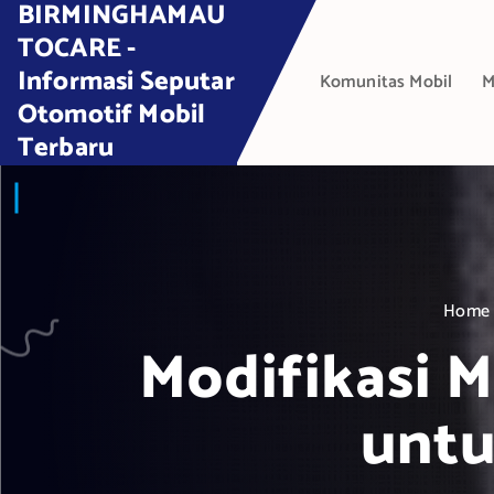
BIRMINGHAMAU
S
k
TOCARE -
i
Informasi Seputar
Komunitas Mobil
M
p
Otomotif Mobil
t
Terbaru
o
c
o
n
t
e
Home
n
t
Modifikasi M
untu