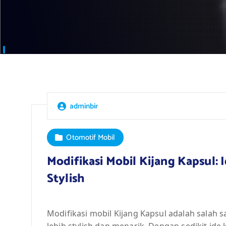
adminbir
Otomotif Mobil
Modifikasi Mobil Kijang Kapsul: 
Stylish
Modifikasi mobil Kijang Kapsul adalah salah
lebih stylish dan menarik. Dengan sedikit ide