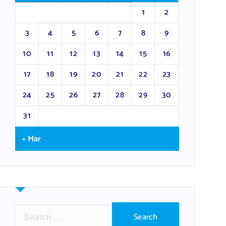
1
2
3
4
5
6
7
8
9
10
11
12
13
14
15
16
17
18
19
20
21
22
23
24
25
26
27
28
29
30
31
« Mar
S
e