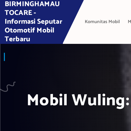
BIRMINGHAMAU
S
k
TOCARE -
i
Informasi Seputar
Komunitas Mobil
M
p
Otomotif Mobil
t
Terbaru
o
c
o
n
t
e
n
t
Mobil Wuling