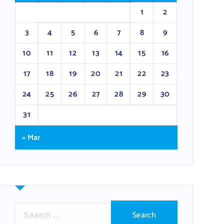
1
2
3
4
5
6
7
8
9
10
11
12
13
14
15
16
17
18
19
20
21
22
23
24
25
26
27
28
29
30
31
« Mar
S
e