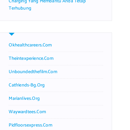
Charging Yang Membantu Anda Tetap
Terhubung
Okhealthcareers.com
Theintexperience.com
Unboundedthefilm.com
Catfriends-Bg.org
Marianlives.org
Waywardtees.com
Pidfloorsexpress.com