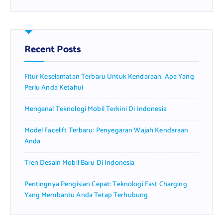
a
r
c
h
f
Recent Posts
o
r
Fitur Keselamatan Terbaru Untuk Kendaraan: Apa Yang
:
Perlu Anda Ketahui
Mengenal Teknologi Mobil Terkini Di Indonesia
Model Facelift Terbaru: Penyegaran Wajah Kendaraan
Anda
Tren Desain Mobil Baru Di Indonesia
Pentingnya Pengisian Cepat: Teknologi Fast Charging
Yang Membantu Anda Tetap Terhubung