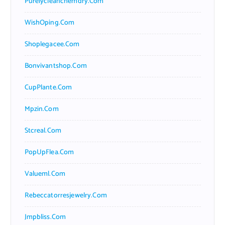
Purelycleanchemdry.com
WishOping.com
Shoplegacee.com
Bonvivantshop.com
CupPlante.com
Mpzin.com
Stcreal.com
PopUpFlea.com
Valueml.com
Rebeccatorresjewelry.com
Jmpbliss.com