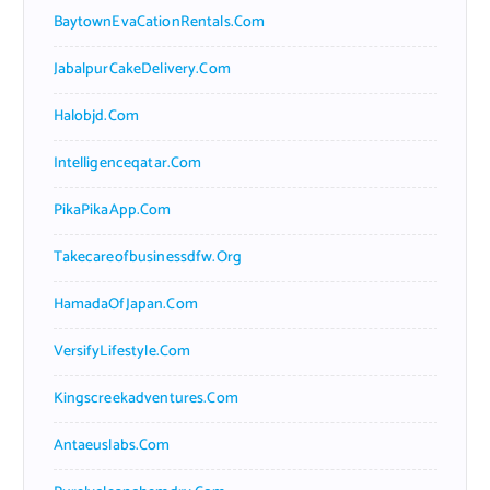
BaytownEvaCationRentals.com
JabalpurCakeDelivery.com
Halobjd.com
Intelligenceqatar.com
PikaPikaApp.com
Takecareofbusinessdfw.org
HamadaOfJapan.com
VersifyLifestyle.com
Kingscreekadventures.com
Antaeuslabs.com