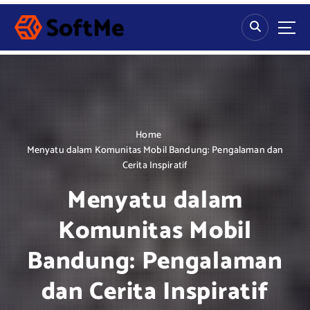
S
k
i
p
t
o
c
o
n
Home
t
Menyatu dalam Komunitas Mobil Bandung: Pengalaman dan
e
Cerita Inspiratif
n
Menyatu dalam
t
Komunitas Mobil
Bandung: Pengalaman
dan Cerita Inspiratif