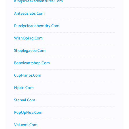
Kingscreekadventures.com
Antaeuslabs.com
Purelycleanchemdry.com
WishOping.com
Shoplegacee.com
Bonvivantshop.com
CupPlante.com
Mpzin.com
Stcreal.com
PopUpFlea.com
Valueml.com