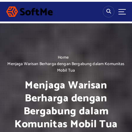
S
k
i
p
t
o
c
o
n
Home
t
Menjaga Warisan Berharga dengan Bergabung dalam Komunitas
e
Mobil Tua
n
Menjaga Warisan
t
Berharga dengan
Bergabung dalam
Komunitas Mobil Tua