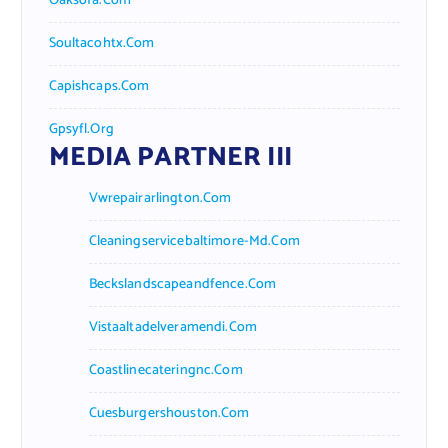
Oaksofa.com
Soultacohtx.com
Capishcaps.com
Gpsyfl.org
MEDIA PARTNER III
Vwrepairarlington.com
Cleaningservicebaltimore-Md.com
Beckslandscapeandfence.com
Vistaaltadelveramendi.com
Coastlinecateringnc.com
Cuesburgershouston.com