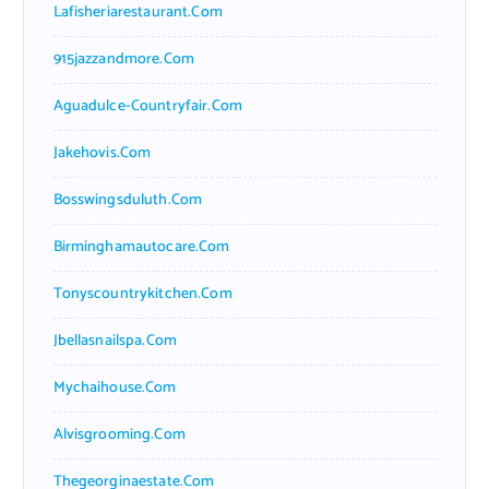
Lafisheriarestaurant.com
915jazzandmore.com
Aguadulce-Countryfair.com
Jakehovis.com
Bosswingsduluth.com
Birminghamautocare.com
Tonyscountrykitchen.com
Jbellasnailspa.com
Mychaihouse.com
Alvisgrooming.com
Thegeorginaestate.com