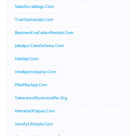
Salesforceblogs.com
TrainGames365.com
BaytownEvaCationRentals.com
JabalpurCakeDelivery.com
Halobjd.com
Intelligenceqatar.com
PikaPikaApp.com
Takecareofbusinessdfw.org
HamadaOfJapan.com
VersifyLifestyle.com