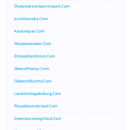
Shadyoaksrockportrvpark.com
Jccoinlaundry.com
Kautorepair.com
Marjaeswinebar.com
Elmazatlanclinton.com
Ideacoffeenyc.com
Odieschillicothe.com
Lacantinitagalesburg.com
Pizzadeliverybristol.com
Greenstarsmogcheck.com