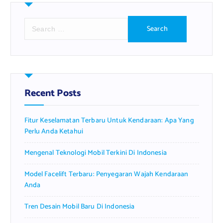
S
e
a
r
c
h
f
Recent Posts
o
r
Fitur Keselamatan Terbaru Untuk Kendaraan: Apa Yang
:
Perlu Anda Ketahui
Mengenal Teknologi Mobil Terkini Di Indonesia
Model Facelift Terbaru: Penyegaran Wajah Kendaraan
Anda
Tren Desain Mobil Baru Di Indonesia