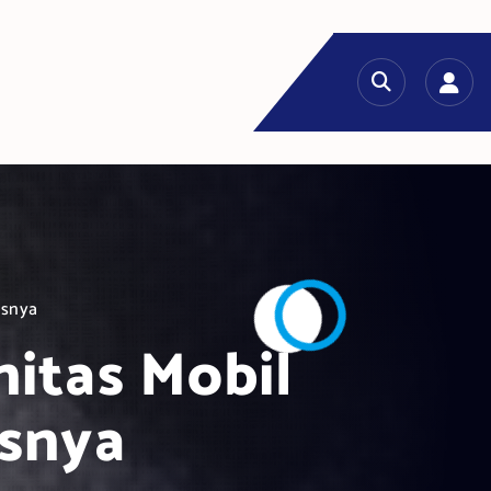
asnya
itas Mobil
asnya