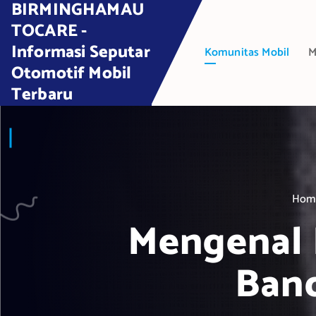
BIRMINGHAMAU
S
k
TOCARE -
i
Informasi Seputar
Komunitas Mobil
M
p
Otomotif Mobil
t
Terbaru
o
c
o
n
t
e
Hom
n
t
Mengenal 
Band