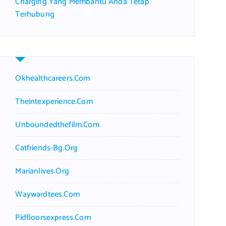
Charging Yang Membantu Anda Tetap
Terhubung
Okhealthcareers.com
Theintexperience.com
Unboundedthefilm.com
Catfriends-Bg.org
Marianlives.org
Waywardtees.com
Pidfloorsexpress.com