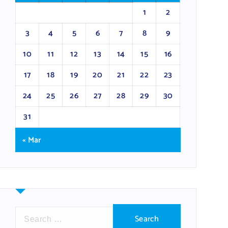
1
2
3
4
5
6
7
8
9
10
11
12
13
14
15
16
17
18
19
20
21
22
23
24
25
26
27
28
29
30
31
« Mar
S
e