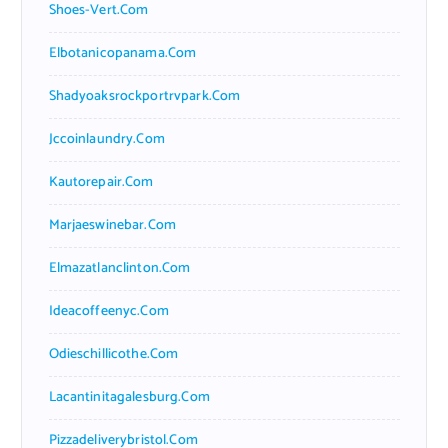
Shoes-Vert.com
Elbotanicopanama.com
Shadyoaksrockportrvpark.com
Jccoinlaundry.com
Kautorepair.com
Marjaeswinebar.com
Elmazatlanclinton.com
Ideacoffeenyc.com
Odieschillicothe.com
Lacantinitagalesburg.com
Pizzadeliverybristol.com