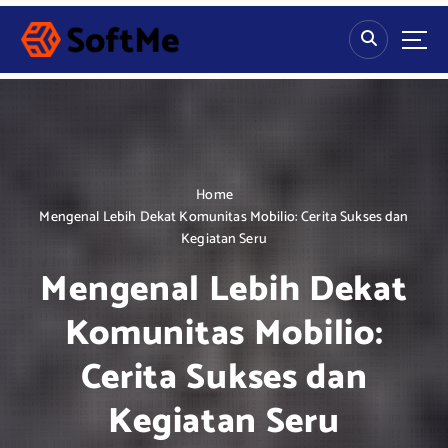
S
k
i
p
t
o
c
o
n
Home
t
Mengenal Lebih Dekat Komunitas Mobilio: Cerita Sukses dan
e
Kegiatan Seru
n
Mengenal Lebih Dekat
t
Komunitas Mobilio:
Cerita Sukses dan
Kegiatan Seru