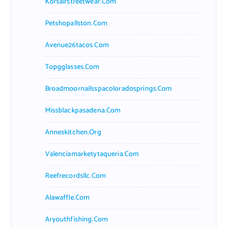
Korsairstreetwear.com
Petshopallston.com
Avenue26tacos.com
Topgglasses.com
Broadmoornailsspacoloradosprings.com
Missblackpasadena.com
Anneskitchen.org
Valenciamarketytaqueria.com
Reefrecordsllc.com
Alawaffle.com
Aryouthfishing.com