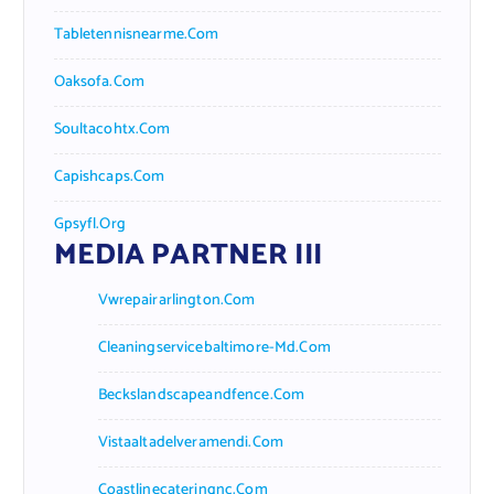
Tabletennisnearme.com
Oaksofa.com
Soultacohtx.com
Capishcaps.com
Gpsyfl.org
MEDIA PARTNER III
Vwrepairarlington.com
Cleaningservicebaltimore-Md.com
Beckslandscapeandfence.com
Vistaaltadelveramendi.com
Coastlinecateringnc.com