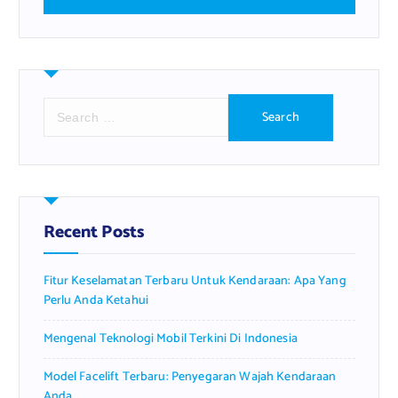
S
e
a
r
c
h
f
Recent Posts
o
r
Fitur Keselamatan Terbaru Untuk Kendaraan: Apa Yang
:
Perlu Anda Ketahui
Mengenal Teknologi Mobil Terkini Di Indonesia
Model Facelift Terbaru: Penyegaran Wajah Kendaraan
Anda