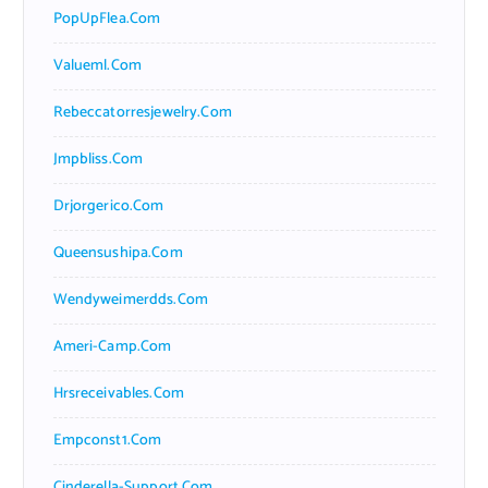
PopUpFlea.com
Valueml.com
Rebeccatorresjewelry.com
Jmpbliss.com
Drjorgerico.com
Queensushipa.com
Wendyweimerdds.com
Ameri-Camp.com
Hrsreceivables.com
Empconst1.com
Cinderella-Support.com