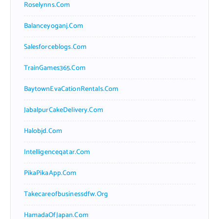
Roselynns.com
Balanceyoganj.com
Salesforceblogs.com
TrainGames365.com
BaytownEvaCationRentals.com
JabalpurCakeDelivery.com
Halobjd.com
Intelligenceqatar.com
PikaPikaApp.com
Takecareofbusinessdfw.org
HamadaOfJapan.com