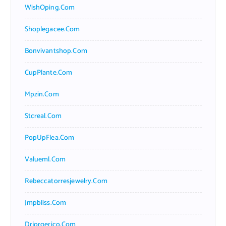
WishOping.com
Shoplegacee.com
Bonvivantshop.com
CupPlante.com
Mpzin.com
Stcreal.com
PopUpFlea.com
Valueml.com
Rebeccatorresjewelry.com
Jmpbliss.com
Drjorgerico.com