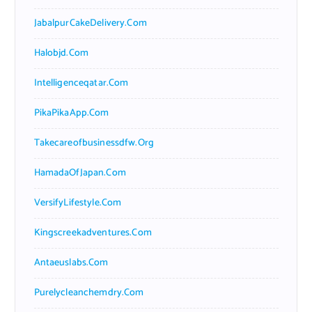
JabalpurCakeDelivery.com
Halobjd.com
Intelligenceqatar.com
PikaPikaApp.com
Takecareofbusinessdfw.org
HamadaOfJapan.com
VersifyLifestyle.com
Kingscreekadventures.com
Antaeuslabs.com
Purelycleanchemdry.com