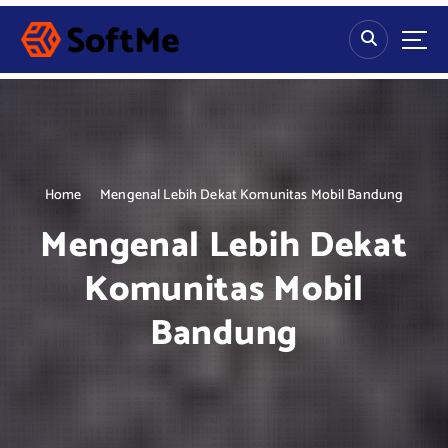
S
k
i
p
t
o
c
o
n
Home
Mengenal Lebih Dekat Komunitas Mobil Bandung
t
Mengenal Lebih Dekat
e
n
Komunitas Mobil
t
Bandung