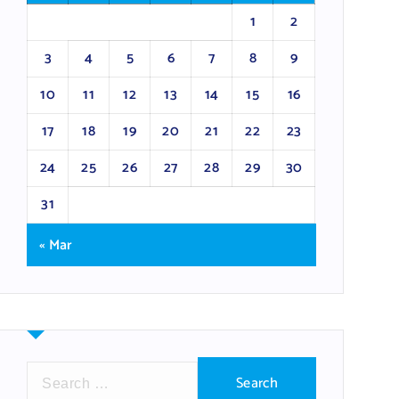
1
2
3
4
5
6
7
8
9
10
11
12
13
14
15
16
17
18
19
20
21
22
23
24
25
26
27
28
29
30
31
« Mar
S
e