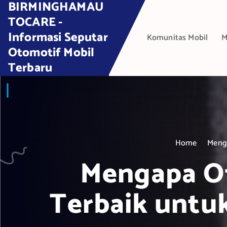
BIRMINGHAMAU
S
k
TOCARE -
i
Informasi Seputar
Komunitas Mobil
M
p
Otomotif Mobil
t
Terbaru
o
c
o
n
t
e
Home
Menga
n
t
Mengapa Ot
Terbaik untu