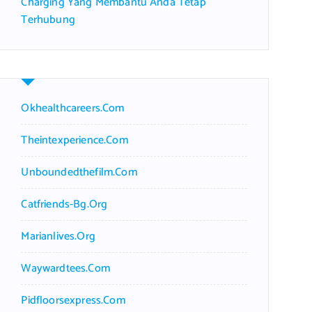
Charging Yang Membantu Anda Tetap
Terhubung
Okhealthcareers.com
Theintexperience.com
Unboundedthefilm.com
Catfriends-Bg.org
Marianlives.org
Waywardtees.com
Pidfloorsexpress.com