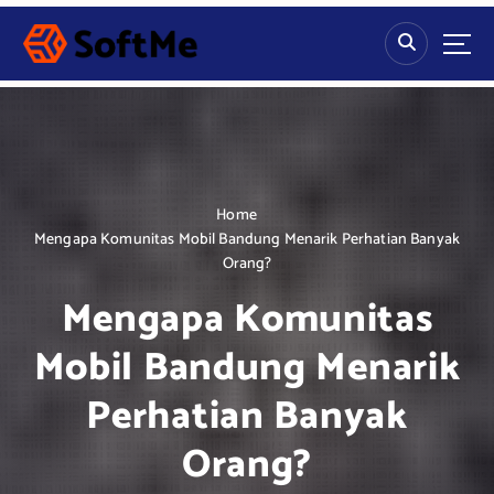
S
k
i
p
t
o
c
o
n
Home
t
Mengapa Komunitas Mobil Bandung Menarik Perhatian Banyak
e
Orang?
n
Mengapa Komunitas
t
Mobil Bandung Menarik
Perhatian Banyak
Orang?