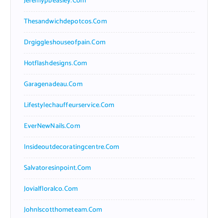
Jeremypbeasley.com
Thesandwichdepotcos.com
Drgiggleshouseofpain.com
Hotflashdesigns.com
Garagenadeau.com
Lifestylechauffeurservice.com
EverNewNails.com
Insideoutdecoratingcentre.com
Salvatoresinpoint.com
Jovialfloralco.com
Johnlscotthometeam.com