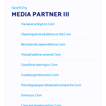
Gpsyfl.org
MEDIA PARTNER III
Vwrepairarlington.com
Cleaningservicebaltimore-Md.com
Beckslandscapeandfence.com
Vistaaltadelveramendi.com
Coastlinecateringnc.com
Cuesburgershouston.com
Psicologiaespecializadaencampeche.com
Dmtacos.com
Crescentstreetprinting.com