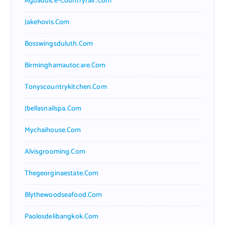
Aguadulce-Countryfair.com
Jakehovis.com
Bosswingsduluth.com
Birminghamautocare.com
Tonyscountrykitchen.com
Jbellasnailspa.com
Mychaihouse.com
Alvisgrooming.com
Thegeorginaestate.com
Blythewoodseafood.com
Paolosdelibangkok.com