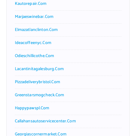
Kautorepair.com
Marjaeswinebar.com
Elmazatlanclinton.com
Ideacoffeenyc.com
Odieschillicothe.com
Lacantinitagalesburg.com
Pizzadeliverybristol.com
Greenstarsmogcheck.com
Happypawspl.com
Callahansautoservicecenter.com
Georgiascornermarket.com