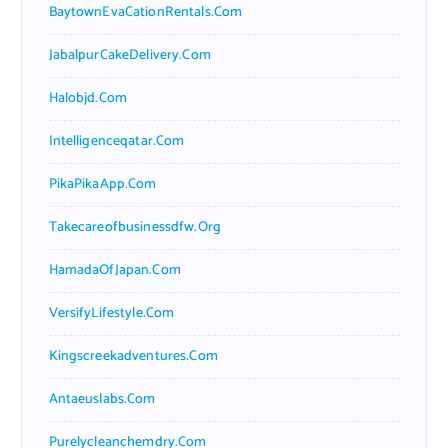
BaytownEvaCationRentals.com
JabalpurCakeDelivery.com
Halobjd.com
Intelligenceqatar.com
PikaPikaApp.com
Takecareofbusinessdfw.org
HamadaOfJapan.com
VersifyLifestyle.com
Kingscreekadventures.com
Antaeuslabs.com
Purelycleanchemdry.com