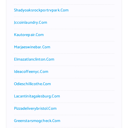
Shadyoaksrockportrvpark.com
Jccoinlaundry.com
Kautorepair.com
Marjaeswinebar.com
Elmazatlanclinton.com
Ideacoffeenyc.com
Odieschillicothe.com
Lacantinitagalesburg.com
Pizzadeliverybristol.com
Greenstarsmogcheck.com