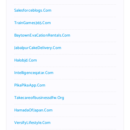
Salesforceblogs.com
TrainGames365.com
BaytownEvaCationRentals.com
JabalpurCakeDelivery.com
Halobjd.com
Intelligenceqatar.com
PikaPikaApp.com
Takecareofbusinessdfw.org
HamadaOfJapan.com
VersifyLifestyle.com