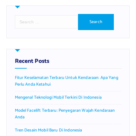
S
e
a
r
c
h
f
Recent Posts
o
r
Fitur Keselamatan Terbaru Untuk Kendaraan: Apa Yang
:
Perlu Anda Ketahui
Mengenal Teknologi Mobil Terkini Di Indonesia
Model Facelift Terbaru: Penyegaran Wajah Kendaraan
Anda
Tren Desain Mobil Baru Di Indonesia