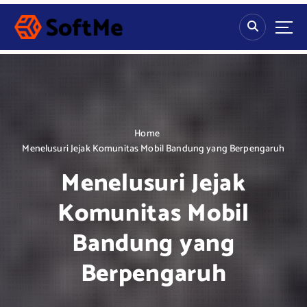
S
k
i
p
t
o
c
o
n
Home
t
Menelusuri Jejak Komunitas Mobil Bandung yang Berpengaruh
e
Menelusuri Jejak
n
t
Komunitas Mobil
Bandung yang
Berpengaruh