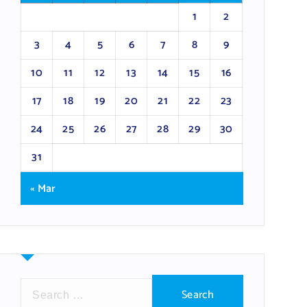
1
2
3
4
5
6
7
8
9
10
11
12
13
14
15
16
17
18
19
20
21
22
23
24
25
26
27
28
29
30
31
« Mar
S
e