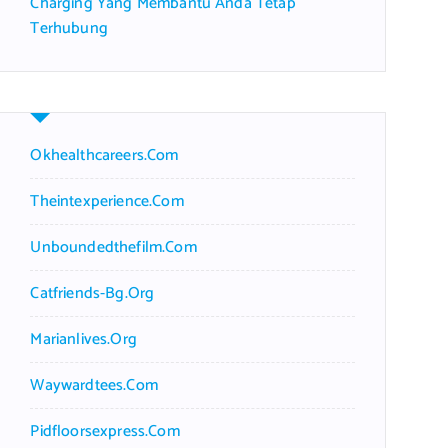
Charging Yang Membantu Anda Tetap
Terhubung
Okhealthcareers.com
Theintexperience.com
Unboundedthefilm.com
Catfriends-Bg.org
Marianlives.org
Waywardtees.com
Pidfloorsexpress.com