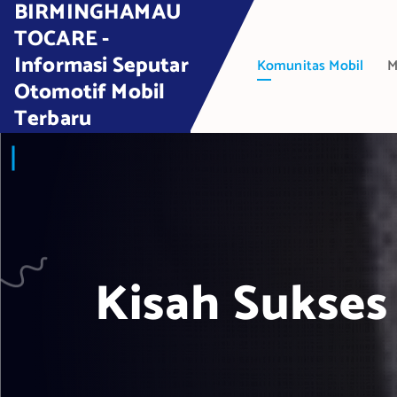
BIRMINGHAMAU
S
k
TOCARE -
i
Informasi Seputar
Komunitas Mobil
M
p
Otomotif Mobil
t
Terbaru
o
c
o
n
t
e
n
t
Kisah Sukses