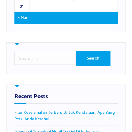
31
« Mar
S
e
a
r
c
h
f
Recent Posts
o
r
Fitur Keselamatan Terbaru Untuk Kendaraan: Apa Yang
:
Perlu Anda Ketahui
Mengenal Teknologi Mobil Terkini Di Indonesia