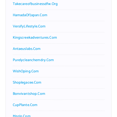
Takecareofbusinessdfw.org
HamadaOfJapan.com
VersifyLifestyle.com
Kingscreekadventures.com
Antaeuslabs.com
Purelycleanchemdry.com
WishOping.com
Shoplegacee.com
Bonvivantshop.com
CupPlante.com
Mpzin.com