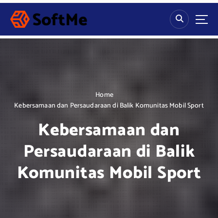
S
k
i
p
t
o
c
o
n
Home
t
Kebersamaan dan Persaudaraan di Balik Komunitas Mobil Sport
e
Kebersamaan dan
n
t
Persaudaraan di Balik
Komunitas Mobil Sport