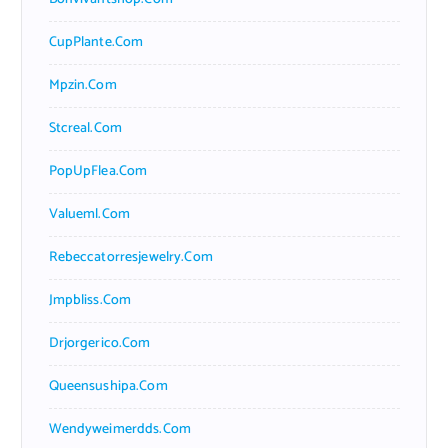
CupPlante.com
Mpzin.com
Stcreal.com
PopUpFlea.com
Valueml.com
Rebeccatorresjewelry.com
Jmpbliss.com
Drjorgerico.com
Queensushipa.com
Wendyweimerdds.com