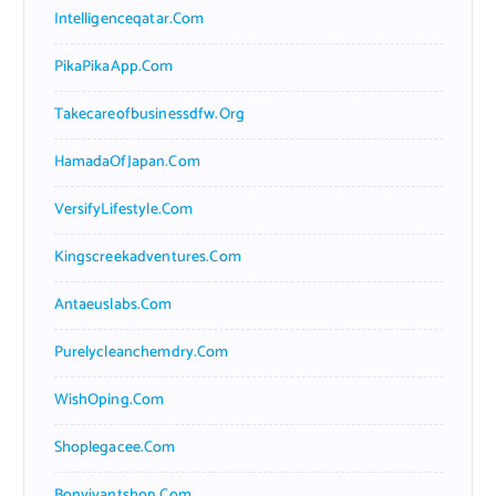
Intelligenceqatar.com
PikaPikaApp.com
Takecareofbusinessdfw.org
HamadaOfJapan.com
VersifyLifestyle.com
Kingscreekadventures.com
Antaeuslabs.com
Purelycleanchemdry.com
WishOping.com
Shoplegacee.com
Bonvivantshop.com