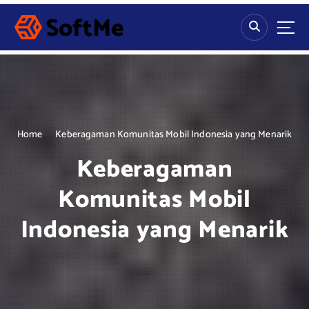
S
k
i
p
t
o
c
o
n
Home
Keberagaman Komunitas Mobil Indonesia yang Menarik
t
Keberagaman
e
n
Komunitas Mobil
t
Indonesia yang Menarik