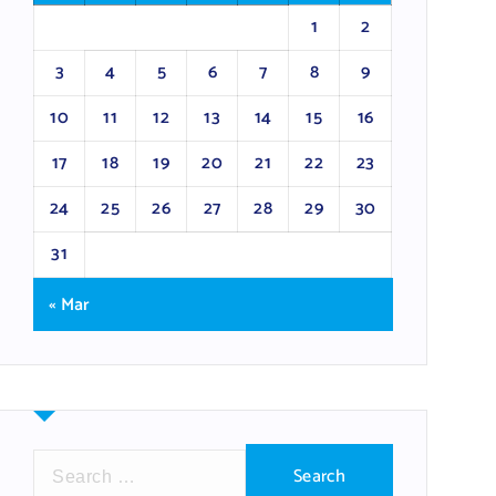
1
2
3
4
5
6
7
8
9
10
11
12
13
14
15
16
17
18
19
20
21
22
23
24
25
26
27
28
29
30
31
« Mar
S
e