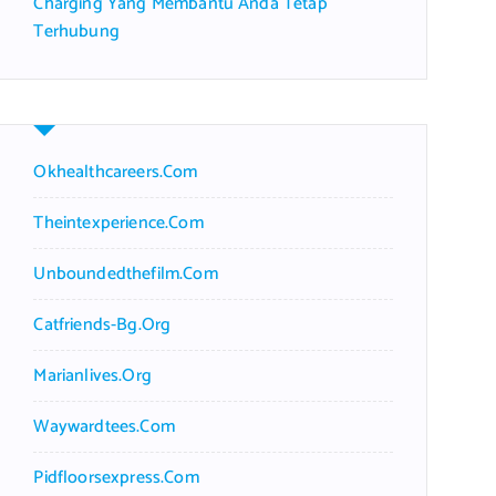
Charging Yang Membantu Anda Tetap
Terhubung
Okhealthcareers.com
Theintexperience.com
Unboundedthefilm.com
Catfriends-Bg.org
Marianlives.org
Waywardtees.com
Pidfloorsexpress.com