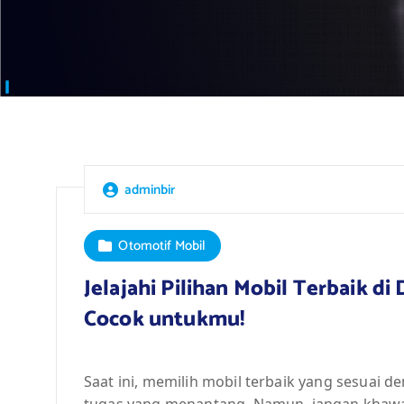
adminbir
Otomotif Mobil
Jelajahi Pilihan Mobil Terbaik d
Cocok untukmu!
Saat ini, memilih mobil terbaik yang sesuai 
tugas yang menantang. Namun, jangan khawatir