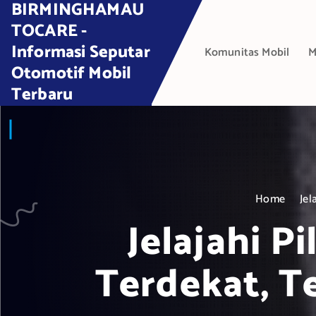
BIRMINGHAMAU
S
k
TOCARE -
i
Informasi Seputar
Komunitas Mobil
M
p
Otomotif Mobil
t
Terbaru
o
c
o
n
t
e
Home
Jel
n
t
Jelajahi P
Terdekat, 