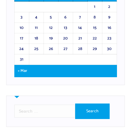
1
2
3
4
5
6
7
8
9
10
11
12
13
14
15
16
17
18
19
20
21
22
23
24
25
26
27
28
29
30
31
« Mar
S
e
a
r