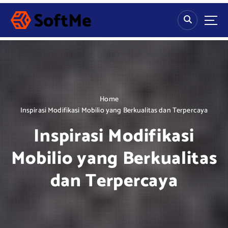
S
k
i
p
t
o
c
o
n
Home
t
Inspirasi Modifikasi Mobilio yang Berkualitas dan Terpercaya
e
Inspirasi Modifikasi
n
t
Mobilio yang Berkualitas
dan Terpercaya