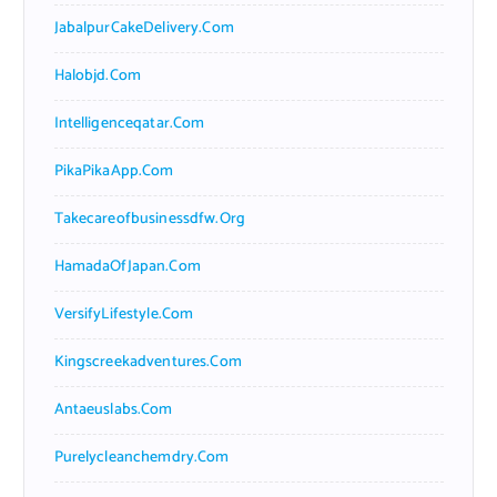
JabalpurCakeDelivery.com
Halobjd.com
Intelligenceqatar.com
PikaPikaApp.com
Takecareofbusinessdfw.org
HamadaOfJapan.com
VersifyLifestyle.com
Kingscreekadventures.com
Antaeuslabs.com
Purelycleanchemdry.com