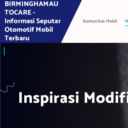
BIRMINGHAMAU
S
k
TOCARE -
i
Informasi Seputar
Komunitas Mobil
M
p
Otomotif Mobil
t
Terbaru
o
c
o
n
t
e
n
t
Inspirasi Modif