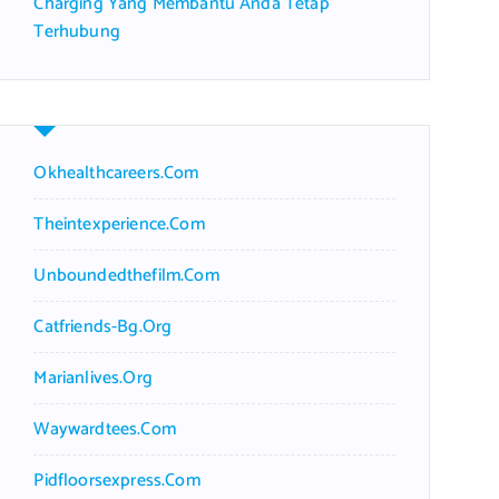
Charging Yang Membantu Anda Tetap
Terhubung
Okhealthcareers.com
Theintexperience.com
Unboundedthefilm.com
Catfriends-Bg.org
Marianlives.org
Waywardtees.com
Pidfloorsexpress.com