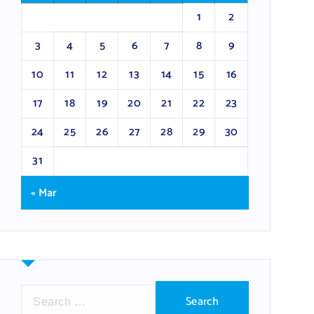
1
2
3
4
5
6
7
8
9
10
11
12
13
14
15
16
17
18
19
20
21
22
23
24
25
26
27
28
29
30
31
« Mar
S
e