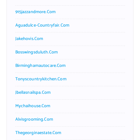
915jazzandmore.com
Aguadulce-Countryfair.com
Jakehovis.com
Bosswingsduluth.com
Birminghamautocare.com
Tonyscountrykitchen.com
Jbellasnailspa.com
Mychaihouse.com
Alvisgrooming.com
Thegeorginaestate.com