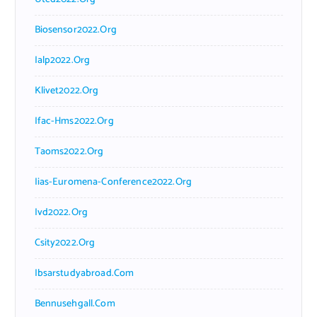
Biosensor2022.org
Ialp2022.org
Klivet2022.org
Ifac-Hms2022.org
Taoms2022.org
Iias-Euromena-Conference2022.org
Ivd2022.org
Csity2022.org
Ibsarstudyabroad.com
Bennusehgall.com