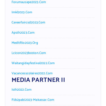
Forumausape2023.com
Imkl2023.com
Careerfaircsd2023.com
Apsth2023.com
MedItRio2023.org
Lcicon2023boston.com
Waitangidayfestival2022.com
Vacancesscolaires2022.com
MEDIA PARTNER II
Isth2022.com
P2b2pabi2023-Makassar.com