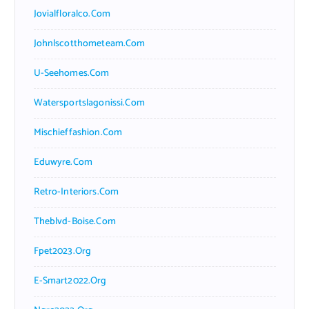
Jovialfloralco.com
Johnlscotthometeam.com
U-Seehomes.com
Watersportslagonissi.com
Mischieffashion.com
Eduwyre.com
Retro-Interiors.com
Theblvd-Boise.com
Fpet2023.org
E-Smart2022.org