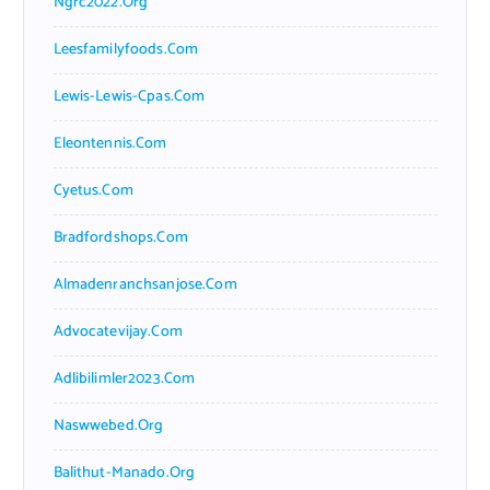
Ngrc2022.org
Leesfamilyfoods.com
Lewis-Lewis-Cpas.com
Eleontennis.com
Cyetus.com
Bradfordshops.com
Almadenranchsanjose.com
Advocatevijay.com
Adlibilimler2023.com
Naswwebed.org
Balithut-Manado.org