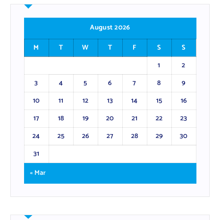
August 2026
M
T
W
T
F
S
S
1
2
3
4
5
6
7
8
9
10
11
12
13
14
15
16
17
18
19
20
21
22
23
24
25
26
27
28
29
30
31
« Mar