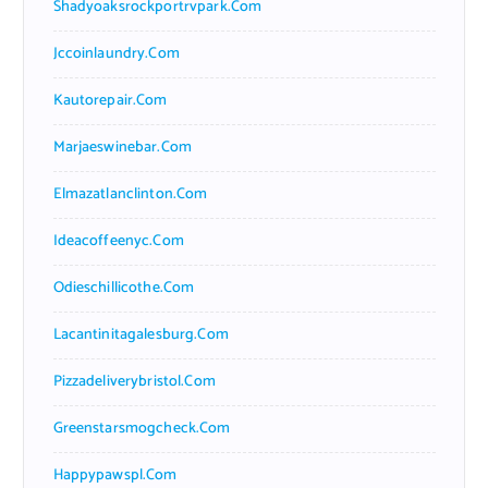
Shadyoaksrockportrvpark.com
Jccoinlaundry.com
Kautorepair.com
Marjaeswinebar.com
Elmazatlanclinton.com
Ideacoffeenyc.com
Odieschillicothe.com
Lacantinitagalesburg.com
Pizzadeliverybristol.com
Greenstarsmogcheck.com
Happypawspl.com