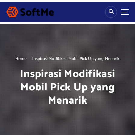
S
k
i
p
t
o
c
o
n
Home
Inspirasi Modifikasi Mobil Pick Up yang Menarik
t
Inspirasi Modifikasi
e
n
Mobil Pick Up yang
t
Menarik