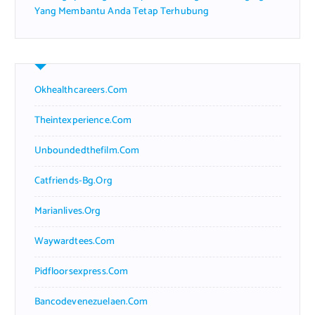
Yang Membantu Anda Tetap Terhubung
Okhealthcareers.com
Theintexperience.com
Unboundedthefilm.com
Catfriends-Bg.org
Marianlives.org
Waywardtees.com
Pidfloorsexpress.com
Bancodevenezuelaen.com