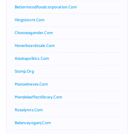
Bettermoodfoodcorporation.com
Hingstonnt.com
Chooseagender.com
Hoverboardssale.com
Alaskapolitics.com
Stsmp.org
Manoelneves.com
Mandelaeffectlibrary.com
Roselynns.com
Balanceyoganj.com