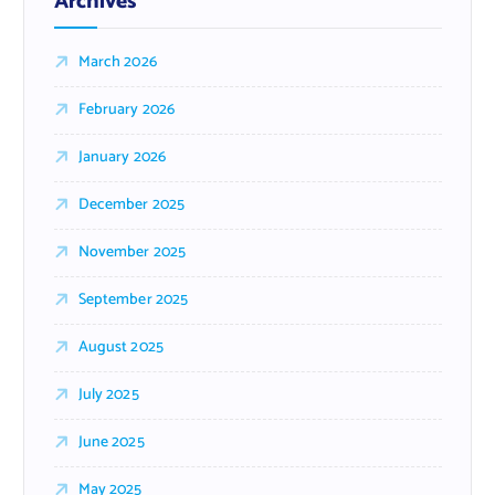
Archives
March 2026
February 2026
January 2026
December 2025
November 2025
September 2025
August 2025
July 2025
June 2025
May 2025