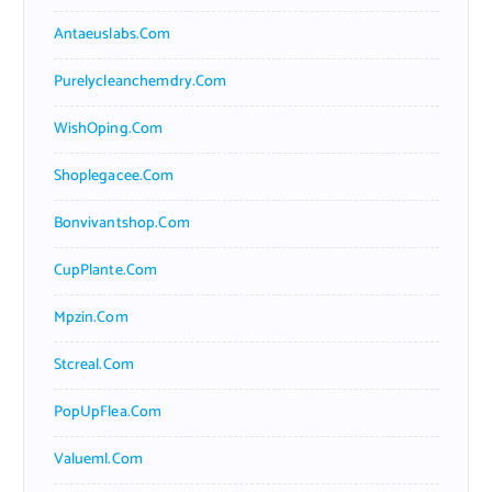
Antaeuslabs.com
Purelycleanchemdry.com
WishOping.com
Shoplegacee.com
Bonvivantshop.com
CupPlante.com
Mpzin.com
Stcreal.com
PopUpFlea.com
Valueml.com