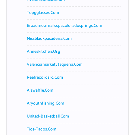
Topgglasses.com
Broadmoornailsspacoloradosprings.com
Missblackpasadena.com
Anneskitchen.org
Valenciamarketytaqueria.com
Reefrecordsllc.com
Alawaffle.com
Aryouthfishing.com
United-Basketball.com
Tios-Tacos.com