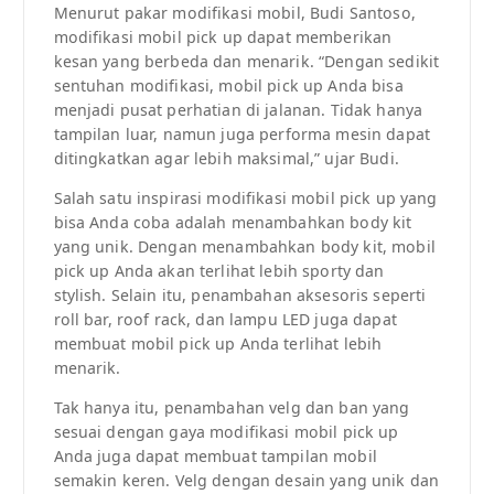
Menurut pakar modifikasi mobil, Budi Santoso,
modifikasi mobil pick up dapat memberikan
kesan yang berbeda dan menarik. “Dengan sedikit
sentuhan modifikasi, mobil pick up Anda bisa
menjadi pusat perhatian di jalanan. Tidak hanya
tampilan luar, namun juga performa mesin dapat
ditingkatkan agar lebih maksimal,” ujar Budi.
Salah satu inspirasi modifikasi mobil pick up yang
bisa Anda coba adalah menambahkan body kit
yang unik. Dengan menambahkan body kit, mobil
pick up Anda akan terlihat lebih sporty dan
stylish. Selain itu, penambahan aksesoris seperti
roll bar, roof rack, dan lampu LED juga dapat
membuat mobil pick up Anda terlihat lebih
menarik.
Tak hanya itu, penambahan velg dan ban yang
sesuai dengan gaya modifikasi mobil pick up
Anda juga dapat membuat tampilan mobil
semakin keren. Velg dengan desain yang unik dan