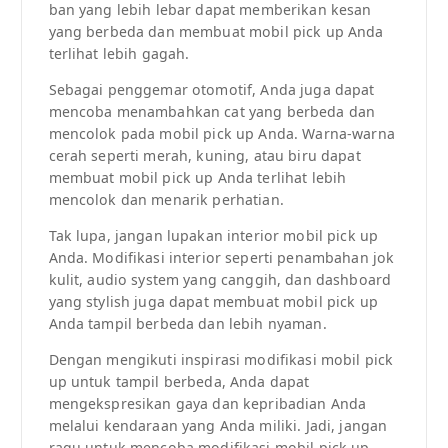
ban yang lebih lebar dapat memberikan kesan
yang berbeda dan membuat mobil pick up Anda
terlihat lebih gagah.
Sebagai penggemar otomotif, Anda juga dapat
mencoba menambahkan cat yang berbeda dan
mencolok pada mobil pick up Anda. Warna-warna
cerah seperti merah, kuning, atau biru dapat
membuat mobil pick up Anda terlihat lebih
mencolok dan menarik perhatian.
Tak lupa, jangan lupakan interior mobil pick up
Anda. Modifikasi interior seperti penambahan jok
kulit, audio system yang canggih, dan dashboard
yang stylish juga dapat membuat mobil pick up
Anda tampil berbeda dan lebih nyaman.
Dengan mengikuti inspirasi modifikasi mobil pick
up untuk tampil berbeda, Anda dapat
mengekspresikan gaya dan kepribadian Anda
melalui kendaraan yang Anda miliki. Jadi, jangan
ragu untuk mencoba modifikasi mobil pick up