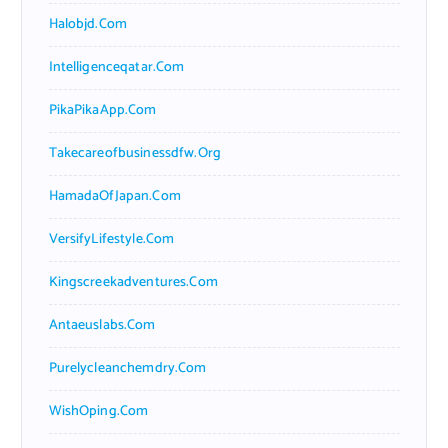
Halobjd.com
Intelligenceqatar.com
PikaPikaApp.com
Takecareofbusinessdfw.org
HamadaOfJapan.com
VersifyLifestyle.com
Kingscreekadventures.com
Antaeuslabs.com
Purelycleanchemdry.com
WishOping.com