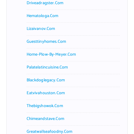
Driveadragster.com
Hematologa.com
Lizaivanov.com
Guesttinyhomes.com
Home-Plow-By-Meyer.com
Palatelatincuisine.com
Blackdoglegacy.com
Eatvivahouston.com
Thebigshowok.com
Chimeandstave.com
Greatwallseafoodny.com