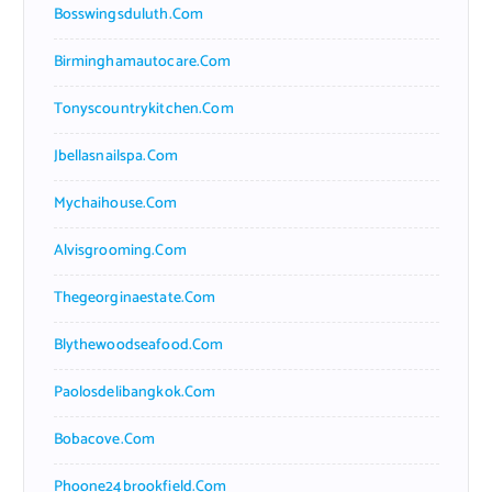
Bosswingsduluth.com
Birminghamautocare.com
Tonyscountrykitchen.com
Jbellasnailspa.com
Mychaihouse.com
Alvisgrooming.com
Thegeorginaestate.com
Blythewoodseafood.com
Paolosdelibangkok.com
Bobacove.com
Phoone24brookfield.com