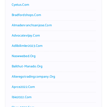
Cyetus.com
Bradfordshops.com
Almadenranchsanjose.com
Advocatevijay.com
Adlibilimler2023.com
Naswwebed.org
Balithut-Manado.org
Alteregotradingcompany.org
Aprce2022.com
Ibie2022.com