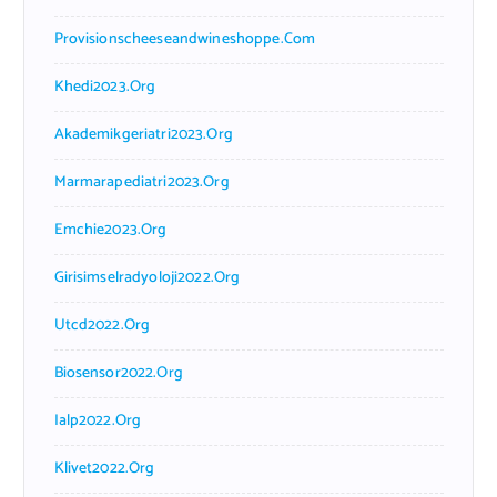
Provisionscheeseandwineshoppe.com
Khedi2023.org
Akademikgeriatri2023.org
Marmarapediatri2023.org
Emchie2023.org
Girisimselradyoloji2022.org
Utcd2022.org
Biosensor2022.org
Ialp2022.org
Klivet2022.org