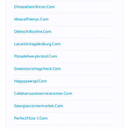
Elmazatlanclinton.com
Ideacoffeenyc.com
Odieschillicothe.com
Lacantinitagalesburg.com
Pizzadeliverybristol.com
Greenstarsmogcheck.com
Happypawspl.com
Callahansautoservicecenter.com
Georgiascornermarket.com
Perfectfit24-7.com