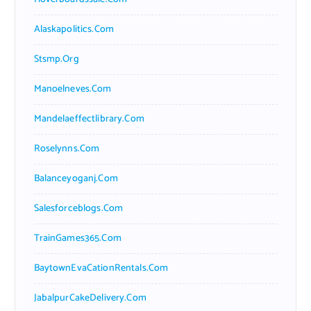
Alaskapolitics.com
Stsmp.org
Manoelneves.com
Mandelaeffectlibrary.com
Roselynns.com
Balanceyoganj.com
Salesforceblogs.com
TrainGames365.com
BaytownEvaCationRentals.com
JabalpurCakeDelivery.com