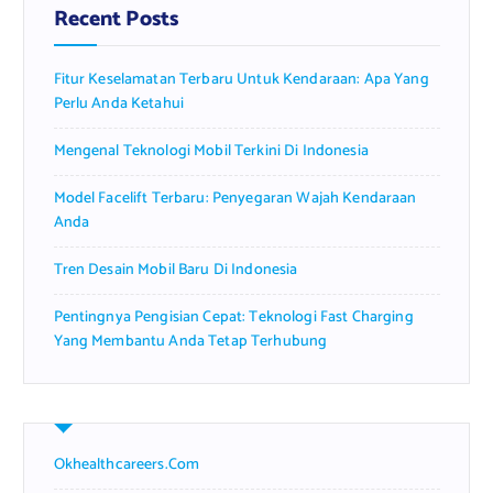
f
Recent Posts
o
r
Fitur Keselamatan Terbaru Untuk Kendaraan: Apa Yang
:
Perlu Anda Ketahui
Mengenal Teknologi Mobil Terkini Di Indonesia
Model Facelift Terbaru: Penyegaran Wajah Kendaraan
Anda
Tren Desain Mobil Baru Di Indonesia
Pentingnya Pengisian Cepat: Teknologi Fast Charging
Yang Membantu Anda Tetap Terhubung
Okhealthcareers.com