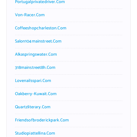
Portugalprivatedriver.com
Von-Racer.com
Coffeeshopcharleston.com
Salon104mainstreet.com
Alkaspringswater.com
318mainstreet8h.com
Lovenailsspari.com
Oakberry-Kuwait.com
Quartzliterary.com
Friendsofbroderickpark.com
Studiopiattellina.com