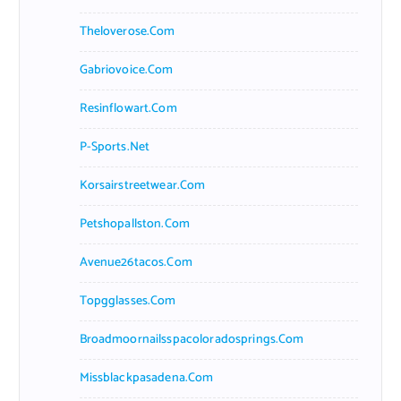
Theloverose.com
Gabriovoice.com
Resinflowart.com
P-Sports.net
Korsairstreetwear.com
Petshopallston.com
Avenue26tacos.com
Topgglasses.com
Broadmoornailsspacoloradosprings.com
Missblackpasadena.com