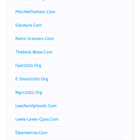
Mischieffashion.com
Eduwyre.com
Retro-Interiors.com
Theblvd-Boise.com
Fpet2023.org
E-Smart2022.org
Ngrc2022.org
Leesfamilyfoods.com
Lewis-Lewis-Cpas.com
Eleontennis.com