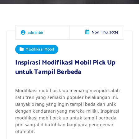
Nov, Thu, 2024
adminbir
Modifikasi Mobil
Inspirasi Modifikasi Mobil Pick Up
untuk Tampil Berbeda
Modifikasi mobil pick up memang menjadi salah
satu tren yang semakin populer belakangan ini.
Banyak orang yang ingin tampil beda dan unik
dengan kendaraan yang mereka miliki. Inspirasi
modifikasi mobil pick up untuk tampil berbeda
pun sangat dibutuhkan bagi para penggemar
otomotif.