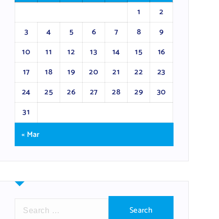
1
2
3
4
5
6
7
8
9
10
11
12
13
14
15
16
17
18
19
20
21
22
23
24
25
26
27
28
29
30
31
« Mar
S
e