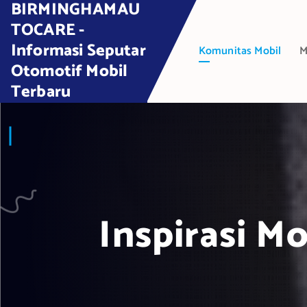
BIRMINGHAMAU
S
k
TOCARE -
i
Informasi Seputar
Komunitas Mobil
M
p
Otomotif Mobil
t
Terbaru
o
c
o
n
t
e
n
t
Inspirasi M