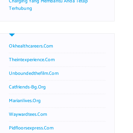
Charging Yang Membantu Anda Tetap
Terhubung
Okhealthcareers.com
Theintexperience.com
Unboundedthefilm.com
Catfriends-Bg.org
Marianlives.org
Waywardtees.com
Pidfloorsexpress.com