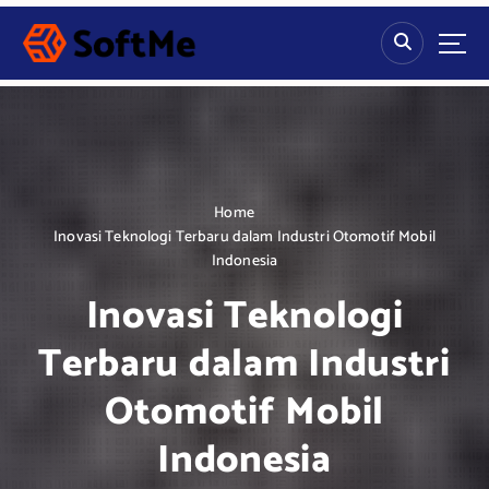
S
k
i
p
t
o
c
o
n
Home
t
Inovasi Teknologi Terbaru dalam Industri Otomotif Mobil
e
Indonesia
n
Inovasi Teknologi
t
Terbaru dalam Industri
Otomotif Mobil
Indonesia