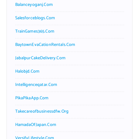
Balanceyoganj.com
Salesforceblogs.com
TrainGames365.com
BaytownEvaCationRentals.com
JabalpurCakeDelivery.com
Halobjd.com
Intelligenceqatar.com
PikaPikaApp.com
Takecareofbusinessdfw.org
HamadaOfJapan.com
VersifyLifestyle.com