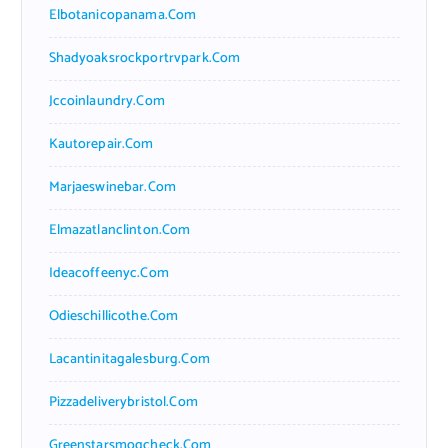
Elbotanicopanama.com
Shadyoaksrockportrvpark.com
Jccoinlaundry.com
Kautorepair.com
Marjaeswinebar.com
Elmazatlanclinton.com
Ideacoffeenyc.com
Odieschillicothe.com
Lacantinitagalesburg.com
Pizzadeliverybristol.com
Greenstarsmogcheck.com