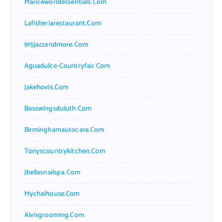
Mariceworldessentials.com
Lafisheriarestaurant.com
915jazzandmore.com
Aguadulce-Countryfair.com
Jakehovis.com
Bosswingsduluth.com
Birminghamautocare.com
Tonyscountrykitchen.com
Jbellasnailspa.com
Mychaihouse.com
Alvisgrooming.com