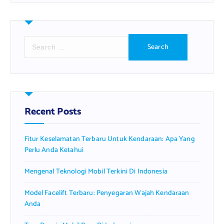
S
e
a
r
c
h
f
Recent Posts
o
r
Fitur Keselamatan Terbaru Untuk Kendaraan: Apa Yang
:
Perlu Anda Ketahui
Mengenal Teknologi Mobil Terkini Di Indonesia
Model Facelift Terbaru: Penyegaran Wajah Kendaraan
Anda