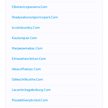
Elbotanicopanama.com
Shadyoaksrockportrvpark.com
Jccoinlaundry.com
Kautorepair.com
Marjaeswinebar.com
Elmazatlanclinton.com
Ideacoffeenyc.com
Odieschillicothe.com
Lacantinitagalesburg.com
Pizzadeliverybristol.com