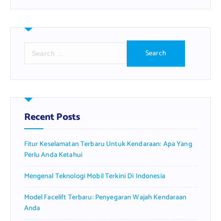
S
e
a
r
c
h
f
Recent Posts
o
r
Fitur Keselamatan Terbaru Untuk Kendaraan: Apa Yang
:
Perlu Anda Ketahui
Mengenal Teknologi Mobil Terkini Di Indonesia
Model Facelift Terbaru: Penyegaran Wajah Kendaraan
Anda