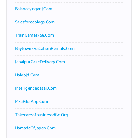
Balanceyoganj.com
Salesforceblogs.com
TrainGames365.com
BaytownEvaCationRentals.com
JabalpurCakeDelivery.com
Halobjd.com
Intelligenceqatar.com
PikaPikaApp.com
Takecareofbusinessdfw.org
HamadaOfJapan.com