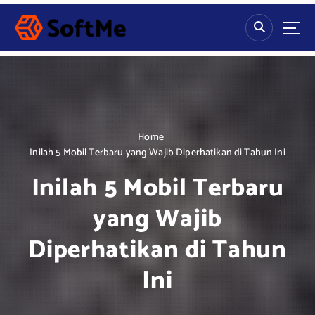
S
k
i
p
t
o
c
o
n
Home
t
Inilah 5 Mobil Terbaru yang Wajib Diperhatikan di Tahun Ini
e
Inilah 5 Mobil Terbaru
n
t
yang Wajib
Diperhatikan di Tahun
Ini