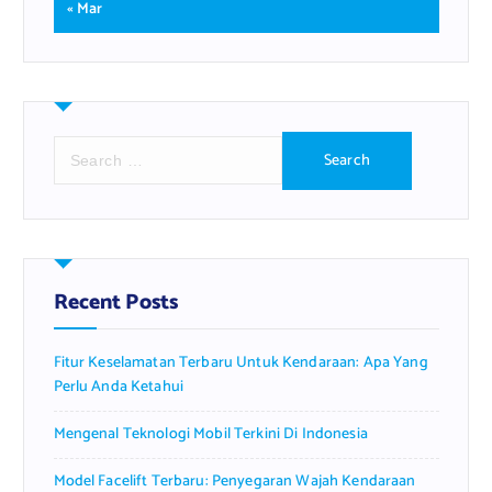
« Mar
S
e
a
r
c
h
f
Recent Posts
o
r
Fitur Keselamatan Terbaru Untuk Kendaraan: Apa Yang
:
Perlu Anda Ketahui
Mengenal Teknologi Mobil Terkini Di Indonesia
Model Facelift Terbaru: Penyegaran Wajah Kendaraan