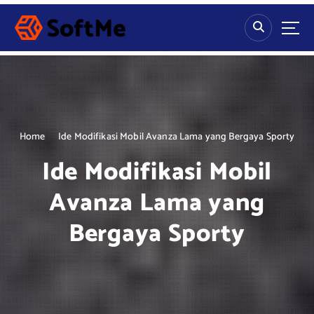
S
k
i
p
t
o
c
o
n
Home
Ide Modifikasi Mobil Avanza Lama yang Bergaya Sporty
t
Ide Modifikasi Mobil
e
n
Avanza Lama yang
t
Bergaya Sporty