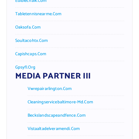
Ediblechalk.com
Tabletennisnearme.com
Oaksofa.com
Soultacohtx.com
Capishcaps.com
Gpsyfl.org
MEDIA PARTNER III
Vwrepairarlington.com
Cleaningservicebaltimore-Md.com
Beckslandscapeandfence.com
Vistaaltadelveramendi.com