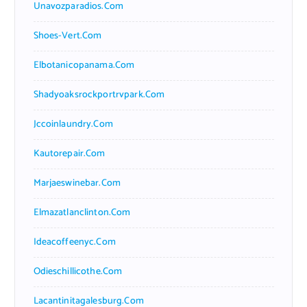
Unavozparadios.com
Shoes-Vert.com
Elbotanicopanama.com
Shadyoaksrockportrvpark.com
Jccoinlaundry.com
Kautorepair.com
Marjaeswinebar.com
Elmazatlanclinton.com
Ideacoffeenyc.com
Odieschillicothe.com
Lacantinitagalesburg.com