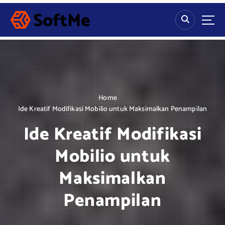
S
k
i
p
t
o
c
o
n
Home
t
Ide Kreatif Modifikasi Mobilio untuk Maksimalkan Penampilan
e
Ide Kreatif Modifikasi
n
t
Mobilio untuk
Maksimalkan
Penampilan