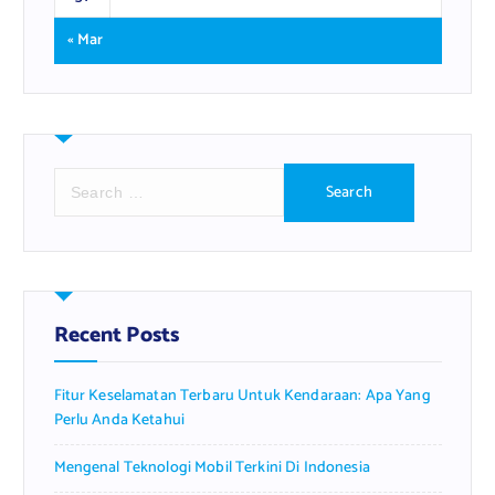
« Mar
S
e
a
r
c
h
f
Recent Posts
o
r
Fitur Keselamatan Terbaru Untuk Kendaraan: Apa Yang
:
Perlu Anda Ketahui
Mengenal Teknologi Mobil Terkini Di Indonesia