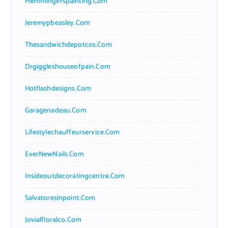
Memmingerspainting.com
Jeremypbeasley.com
Thesandwichdepotcos.com
Drgiggleshouseofpain.com
Hotflashdesigns.com
Garagenadeau.com
Lifestylechauffeurservice.com
EverNewNails.com
Insideoutdecoratingcentre.com
Salvatoresinpoint.com
Jovialfloralco.com