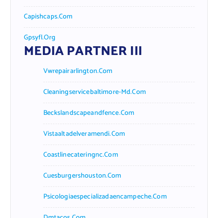
Capishcaps.com
Gpsyfl.org
MEDIA PARTNER III
Vwrepairarlington.com
Cleaningservicebaltimore-Md.com
Beckslandscapeandfence.com
Vistaaltadelveramendi.com
Coastlinecateringnc.com
Cuesburgershouston.com
Psicologiaespecializadaencampeche.com
Dmtacos.com