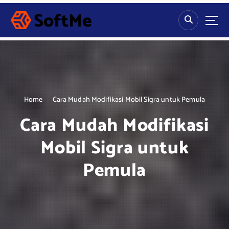
S
k
i
p
t
o
c
o
n
Home
Cara Mudah Modifikasi Mobil Sigra untuk Pemula
t
Cara Mudah Modifikasi
e
n
Mobil Sigra untuk
t
Pemula