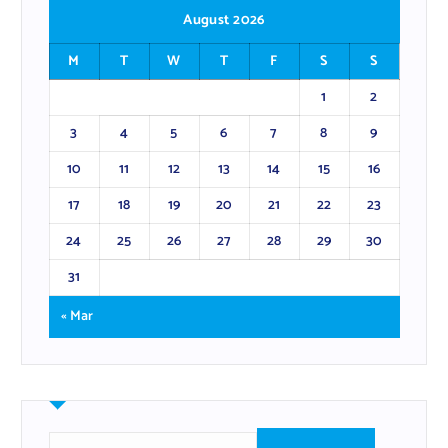
August 2026
M
T
W
T
F
S
S
1
2
3
4
5
6
7
8
9
10
11
12
13
14
15
16
17
18
19
20
21
22
23
24
25
26
27
28
29
30
31
« Mar
S