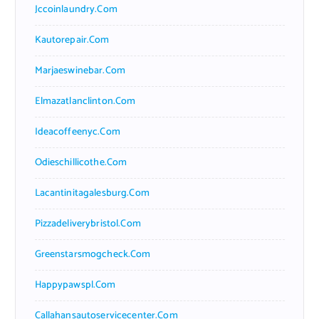
Jccoinlaundry.com
Kautorepair.com
Marjaeswinebar.com
Elmazatlanclinton.com
Ideacoffeenyc.com
Odieschillicothe.com
Lacantinitagalesburg.com
Pizzadeliverybristol.com
Greenstarsmogcheck.com
Happypawspl.com
Callahansautoservicecenter.com