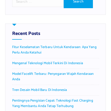
e
a
r
c
h
f
Recent Posts
o
r
Fitur Keselamatan Terbaru Untuk Kendaraan: Apa Yang
:
Perlu Anda Ketahui
Mengenal Teknologi Mobil Terkini Di Indonesia
Model Facelift Terbaru: Penyegaran Wajah Kendaraan
Anda
Tren Desain Mobil Baru Di Indonesia
Pentingnya Pengisian Cepat: Teknologi Fast Charging
Yang Membantu Anda Tetap Terhubung