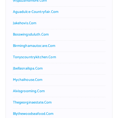
915jazzandmore.com
Aguadulce-Countryfair.com
Jakehovis.com
Bosswingsduluth.com
Birminghamautocare.com
Tonyscountrykitchen.com
Jbellasnailspa.com
Mychaihouse.com
Alvisgrooming.com
Thegeorginaestate.com
Blythewoodseafood.com