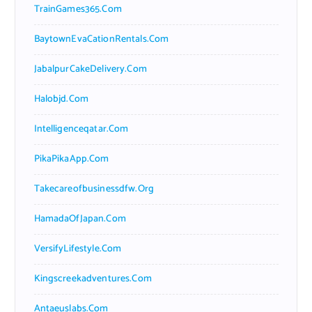
TrainGames365.com
BaytownEvaCationRentals.com
JabalpurCakeDelivery.com
Halobjd.com
Intelligenceqatar.com
PikaPikaApp.com
Takecareofbusinessdfw.org
HamadaOfJapan.com
VersifyLifestyle.com
Kingscreekadventures.com
Antaeuslabs.com