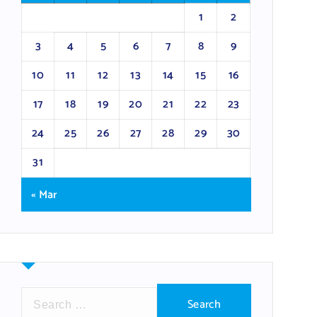
1
2
3
4
5
6
7
8
9
10
11
12
13
14
15
16
17
18
19
20
21
22
23
24
25
26
27
28
29
30
31
« Mar
S
e