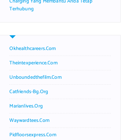
Charging Yang Membantu Anda Tetap
Terhubung
Okhealthcareers.com
Theintexperience.com
Unboundedthefilm.com
Catfriends-Bg.org
Marianlives.org
Waywardtees.com
Pidfloorsexpress.com