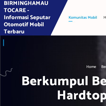
BIRMINGHAMAU
S
k
TOCARE -
i
Informasi Seputar
Komunitas Mobil
M
p
Otomotif Mobil
t
Terbaru
o
c
o
n
t
e
Home
Be
n
t
Berkumpul Be
Hardtop