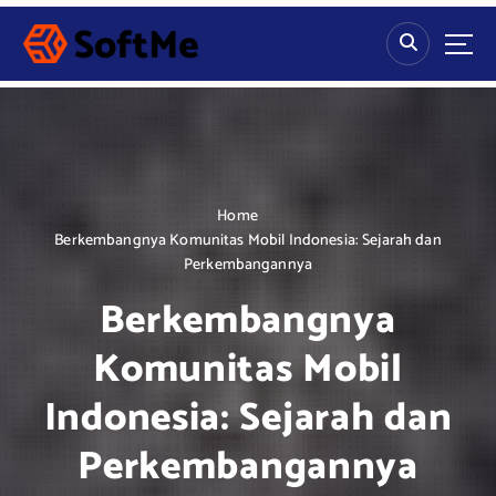
S
k
i
p
t
o
c
o
n
Home
t
Berkembangnya Komunitas Mobil Indonesia: Sejarah dan
e
Perkembangannya
n
Berkembangnya
t
Komunitas Mobil
Indonesia: Sejarah dan
Perkembangannya