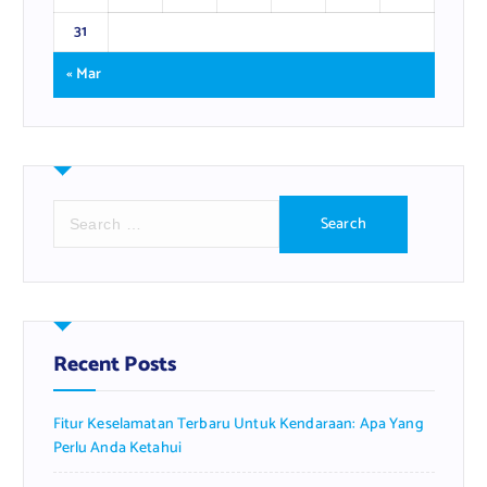
31
« Mar
S
e
a
r
c
h
f
Recent Posts
o
r
Fitur Keselamatan Terbaru Untuk Kendaraan: Apa Yang
:
Perlu Anda Ketahui