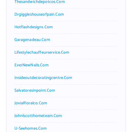
Thesandwichdepotcos.com
Drgiggleshouseofpain.com
Hotflashdesigns.com
Garagenadeau.com
Lifestylechauffeurservice.com
EverNewNails.com
Insideoutdecoratingcentre.com
Salvatoresinpoint.com
Jovialfloralco.com
Johnlscotthometeam.com
U-Seehomes.com