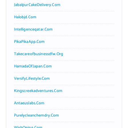
JabalpurCakeDelivery.com
Halobjd.com
Intelligenceqatar.com
PikaPikaApp.com
Takecareofbusinessdfw.org
HamadaOfJapan.com
VersifyLifestyle.com
Kingscreekadventures.com
Antaeuslabs.com
Purelycleanchemdry.com
WishOping.com