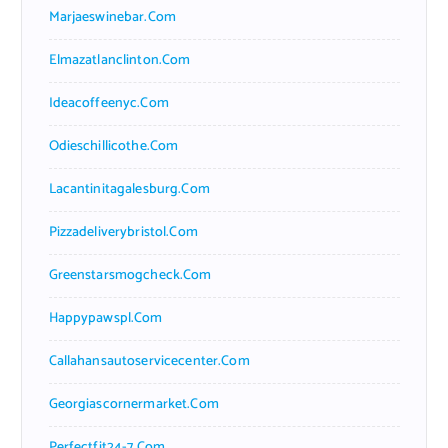
Marjaeswinebar.com
Elmazatlanclinton.com
Ideacoffeenyc.com
Odieschillicothe.com
Lacantinitagalesburg.com
Pizzadeliverybristol.com
Greenstarsmogcheck.com
Happypawspl.com
Callahansautoservicecenter.com
Georgiascornermarket.com
Perfectfit24-7.com