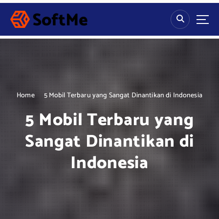
S
k
i
p
t
o
c
o
n
Home
5 Mobil Terbaru yang Sangat Dinantikan di Indonesia
t
5 Mobil Terbaru yang
e
n
Sangat Dinantikan di
t
Indonesia