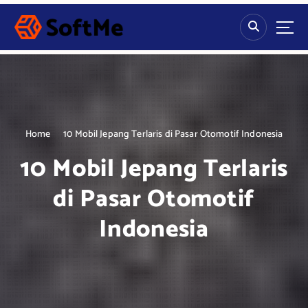
S
k
i
p
t
o
c
o
n
Home
10 Mobil Jepang Terlaris di Pasar Otomotif Indonesia
t
10 Mobil Jepang Terlaris
e
n
di Pasar Otomotif
t
Indonesia