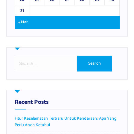
31
« Mar
S
e
a
r
c
h
f
Recent Posts
o
r
Fitur Keselamatan Terbaru Untuk Kendaraan: Apa Yang
:
Perlu Anda Ketahui