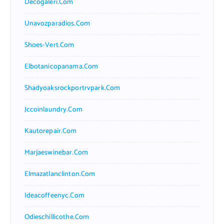
Decogaleri.com
Unavozparadios.com
Shoes-Vert.com
Elbotanicopanama.com
Shadyoaksrockportrvpark.com
Jccoinlaundry.com
Kautorepair.com
Marjaeswinebar.com
Elmazatlanclinton.com
Ideacoffeenyc.com
Odieschillicothe.com