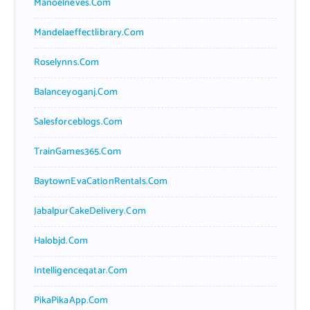
Manoelneves.com
Mandelaeffectlibrary.com
Roselynns.com
Balanceyoganj.com
Salesforceblogs.com
TrainGames365.com
BaytownEvaCationRentals.com
JabalpurCakeDelivery.com
Halobjd.com
Intelligenceqatar.com
PikaPikaApp.com