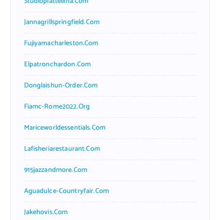
Studiopiattellina.com
Jannagrillspringfield.com
Fujiyamacharleston.com
Elpatronchardon.com
Donglaishun-Order.com
Fiamc-Rome2022.org
Mariceworldessentials.com
Lafisheriarestaurant.com
915jazzandmore.com
Aguadulce-Countryfair.com
Jakehovis.com