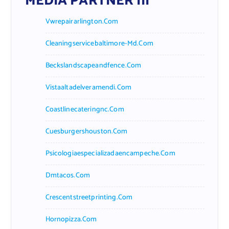
MEDIA PARTNER III
Vwrepairarlington.com
Cleaningservicebaltimore-Md.com
Beckslandscapeandfence.com
Vistaaltadelveramendi.com
Coastlinecateringnc.com
Cuesburgershouston.com
Psicologiaespecializadaencampeche.com
Dmtacos.com
Crescentstreetprinting.com
Hornopizza.com