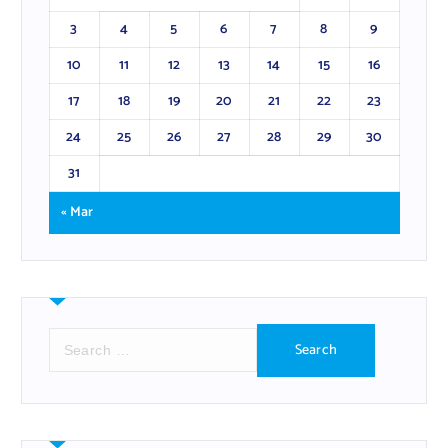
3
4
5
6
7
8
9
10
11
12
13
14
15
16
17
18
19
20
21
22
23
24
25
26
27
28
29
30
31
« Mar
S
e
a
r
c
h