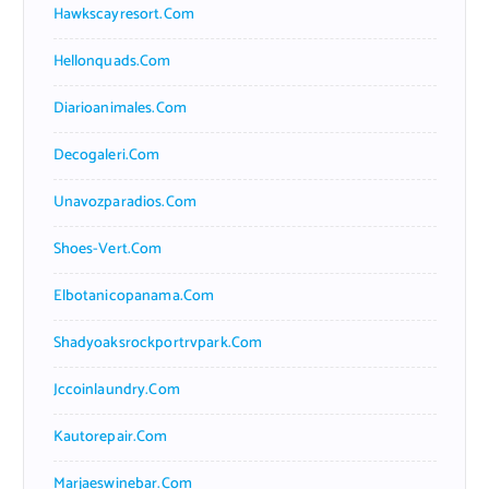
Hawkscayresort.com
Hellonquads.com
Diarioanimales.com
Decogaleri.com
Unavozparadios.com
Shoes-Vert.com
Elbotanicopanama.com
Shadyoaksrockportrvpark.com
Jccoinlaundry.com
Kautorepair.com
Marjaeswinebar.com