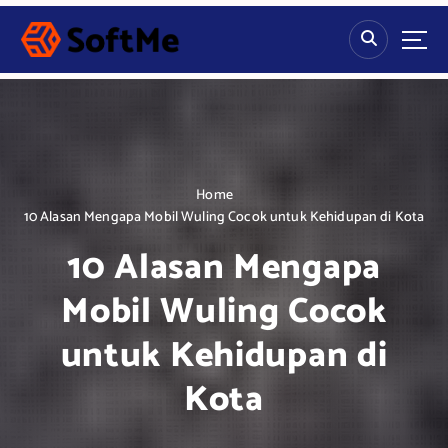
S
k
i
p
t
o
c
o
n
Home
t
10 Alasan Mengapa Mobil Wuling Cocok untuk Kehidupan di Kota
e
10 Alasan Mengapa
n
t
Mobil Wuling Cocok
untuk Kehidupan di
Kota