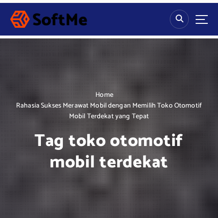
S
k
i
p
t
o
c
o
n
Home
t
Rahasia Sukses Merawat Mobil dengan Memilih Toko Otomotif
e
Mobil Terdekat yang Tepat
n
Tag toko otomotif
t
mobil terdekat