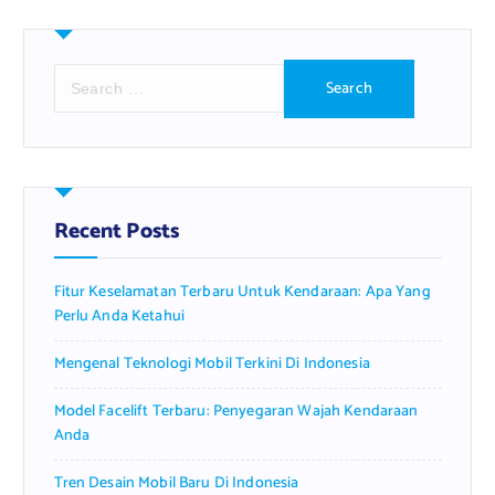
S
e
a
r
c
h
f
Recent Posts
o
r
Fitur Keselamatan Terbaru Untuk Kendaraan: Apa Yang
:
Perlu Anda Ketahui
Mengenal Teknologi Mobil Terkini Di Indonesia
Model Facelift Terbaru: Penyegaran Wajah Kendaraan
Anda
Tren Desain Mobil Baru Di Indonesia