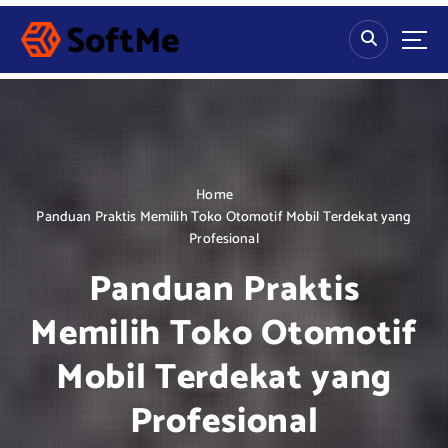
S
k
i
p
t
o
c
o
n
Home
t
Panduan Praktis Memilih Toko Otomotif Mobil Terdekat yang
e
Profesional
n
Panduan Praktis
t
Memilih Toko Otomotif
Mobil Terdekat yang
Profesional