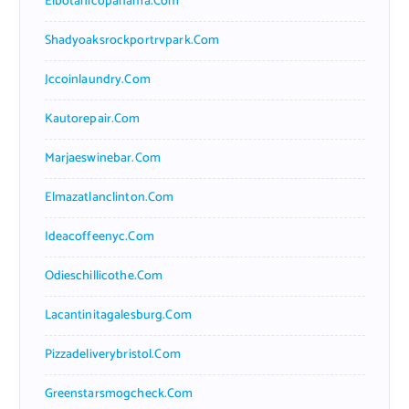
Elbotanicopanama.com
Shadyoaksrockportrvpark.com
Jccoinlaundry.com
Kautorepair.com
Marjaeswinebar.com
Elmazatlanclinton.com
Ideacoffeenyc.com
Odieschillicothe.com
Lacantinitagalesburg.com
Pizzadeliverybristol.com
Greenstarsmogcheck.com