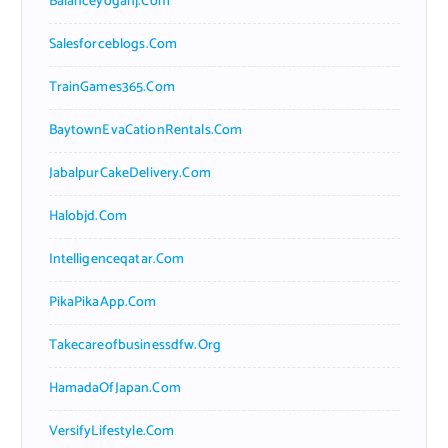
Balanceyoganj.com
Salesforceblogs.com
TrainGames365.com
BaytownEvaCationRentals.com
JabalpurCakeDelivery.com
Halobjd.com
Intelligenceqatar.com
PikaPikaApp.com
Takecareofbusinessdfw.org
HamadaOfJapan.com
VersifyLifestyle.com