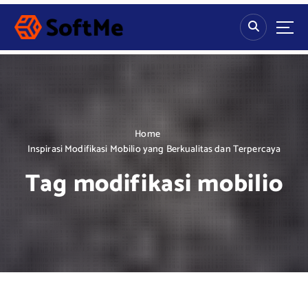
S
k
i
p
t
o
c
o
n
Home
t
Inspirasi Modifikasi Mobilio yang Berkualitas dan Terpercaya
e
Tag modifikasi mobilio
n
t