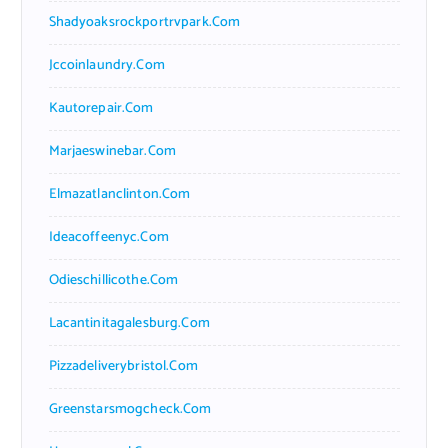
Shadyoaksrockportrvpark.com
Jccoinlaundry.com
Kautorepair.com
Marjaeswinebar.com
Elmazatlanclinton.com
Ideacoffeenyc.com
Odieschillicothe.com
Lacantinitagalesburg.com
Pizzadeliverybristol.com
Greenstarsmogcheck.com