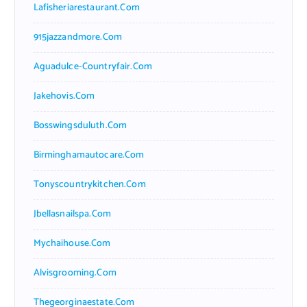
Lafisheriarestaurant.com
915jazzandmore.com
Aguadulce-Countryfair.com
Jakehovis.com
Bosswingsduluth.com
Birminghamautocare.com
Tonyscountrykitchen.com
Jbellasnailspa.com
Mychaihouse.com
Alvisgrooming.com
Thegeorginaestate.com