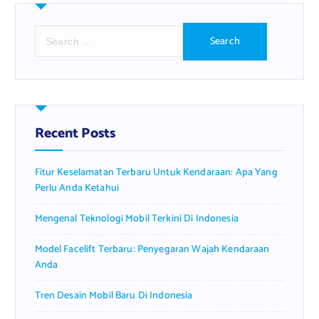
S
e
a
r
c
h
f
Recent Posts
o
r
Fitur Keselamatan Terbaru Untuk Kendaraan: Apa Yang
:
Perlu Anda Ketahui
Mengenal Teknologi Mobil Terkini Di Indonesia
Model Facelift Terbaru: Penyegaran Wajah Kendaraan
Anda
Tren Desain Mobil Baru Di Indonesia