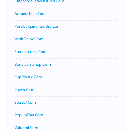
Kingscreekadventures.com
Antaeuslabs.com
Purelycleanchemdry.com
WishOping.com
Shoplegacee.com
Bonvivantshop.com
CupPlante.com
Mpzin.com
Stcreal.com
PopUpFlea.com
Valueml.com