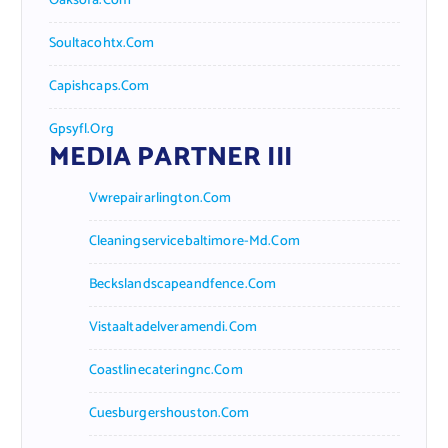
Oaksofa.com
Soultacohtx.com
Capishcaps.com
Gpsyfl.org
MEDIA PARTNER III
Vwrepairarlington.com
Cleaningservicebaltimore-Md.com
Beckslandscapeandfence.com
Vistaaltadelveramendi.com
Coastlinecateringnc.com
Cuesburgershouston.com