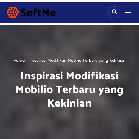
S
k
i
p
t
o
c
o
n
Home
Inspirasi Modifikasi Mobilio Terbaru yang Kekinian
t
Inspirasi Modifikasi
e
n
Mobilio Terbaru yang
t
Kekinian